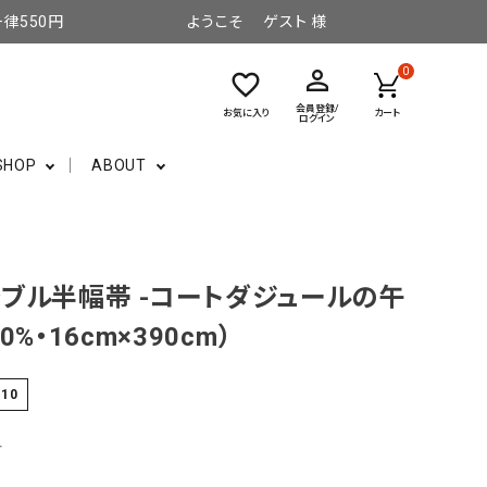
律550円
ようこそ ゲスト 様
perm_identity
0
favorite_border
会員登録/
お気に入り
カート
ログイン
SHOP
ABOUT
ブル半幅帯 -コートダジュールの午
0%・16cm×390cm）
-10