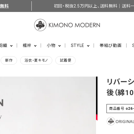
料無料
初回・税抜2.5万円以上、送料無料｜送料一
羽織
襦袢
小物
STYLE
帯結び動画
新作
浴衣・夏キモノ
試着便
リバーシ
後（綿10
商品番号
o26