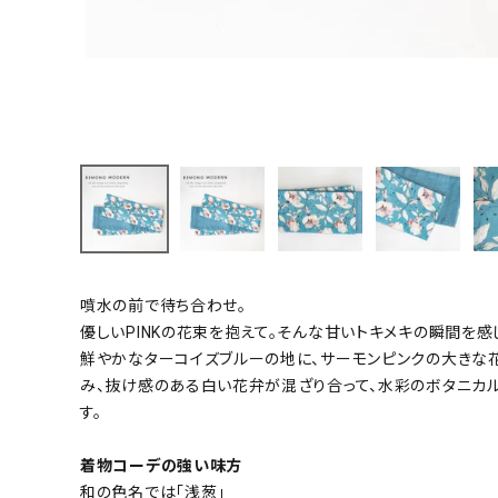
小物
新作・キャンペーン
SALE
帯結び動画
キモノ読ミモノ
SHOPPING GUIDE
噴水の前で待ち合わせ。
優しいPINKの花束を抱えて。そんな甘いトキメキの瞬間を感
ABOUT
鮮やかなターコイズブルーの地に、サーモンピンクの大きな
み、抜け感のある白い花弁が混ざり合って、水彩のボタニカ
INFORMATION
す。
着物コーデの強い味方
和の色名では「浅葱」