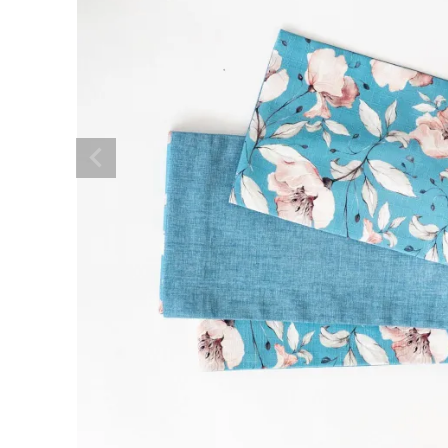
着物
襦袢
帯
羽織