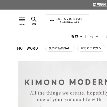
初回送
menu
search
menu
検索
着物
帯
HOT WORD
夏のお名残SALE
はじめての方へ
search
login
perm_identity
ログイン
会員登録
ようこそ ゲスト 様