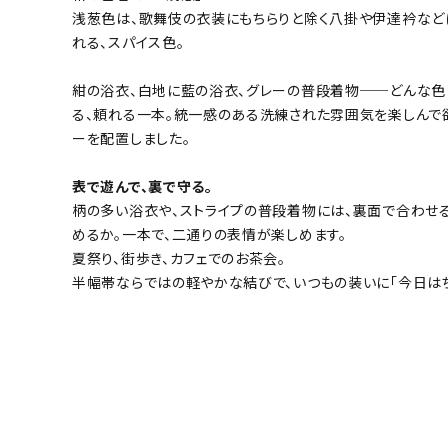
浅葱色は、歌舞伎の衣装にもちらりと除く八掛や伊達衿など
れる、スパイス色。
紺の浴衣、白地に藍の浴衣、グレーの普段着物──どんな色
る、頼れる一本。統一感のある洗練された雰囲気を楽しんで
ーを配置しました。
表で遊んで、裏で守る。
柄の多い浴衣や、ストライプの普段着物には、裏面で合わせ
めるか。一本で、二通りの表情が楽しめます。
夏祭り、街歩き、カフェでのお茶会。
半幅帯ならではの軽やかな結びで、いつもの装いに「今日はち