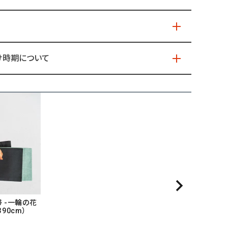
け時期について
 -一輪の花
390cm）