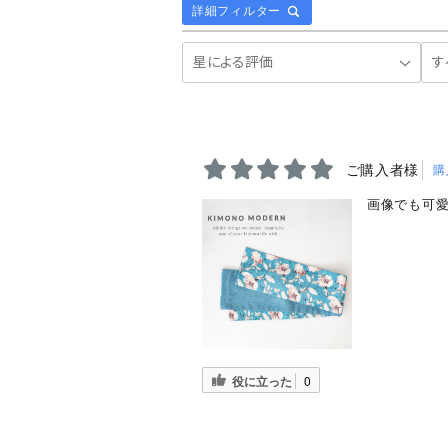
詳細フィルター
ご購入者様
購
画像でも可
役に立った
0