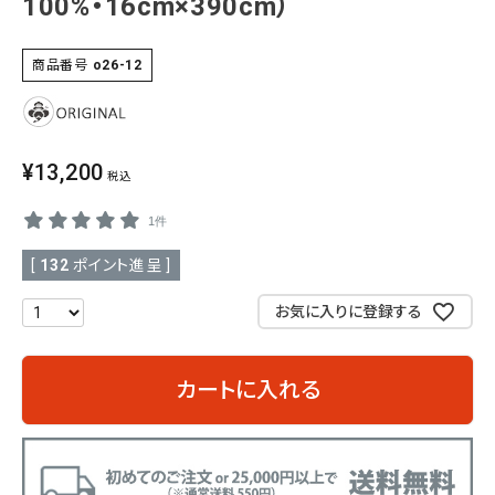
100%・16cm×390cm）
SALE
色から探す
商品番号
o26-12
帯結び動画
キモノ読ミモノ
¥
13,200
税込
SHOPPING GUIDE
1件
tune
絞り込んで検索
ABOUT
[
132
ポイント進呈 ]
お気に入りに登録する
INFORMATION
カートに入れる