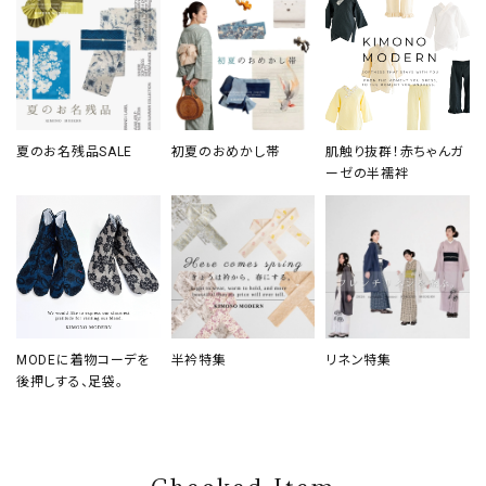
夏のお名残品SALE
初夏のおめかし帯
肌触り抜群！赤ちゃんガ
ーゼの半襦袢
MODEに着物コーデを
半衿特集
リネン特集
後押しする、足袋。