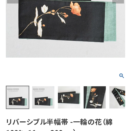
タイプから探す
カジュアル
ソシアル
フォーマル
商品タイプ
着物
在庫有
アーカイブ商品
セール商品
襦袢
素材から探す
帯
正絹
木綿・麻
ポリエステル
その他
羽織
価格から探す
小物
0-5,000円
5,000-10,000円
10,000-20,000円
リバーシブル半幅帯 -一輪の花（綿
20,000-30,000円
30,000円以上
新作・キャンペーン