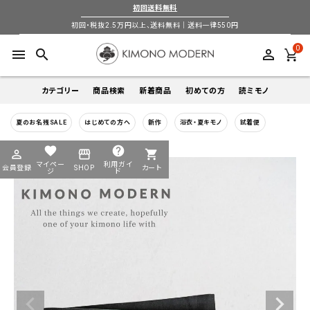
初回送料無料
初回・税抜2.5万円以上、送料無料｜送料一律550円
0
menu
search
perm_identity
カテゴリー
商品検索
新着商品
初めての方
読ミモノ
夏のお名残SALE
はじめての方へ
新作
浴衣・夏キモノ
試着便
着物
キーワードから探す
favorite
help
perm_identity
storefront
shopping_cart
search
search
マイペー
利用ガイ
会員登録
SHOP
カート
帯
ジ
ド
login
perm_identity
季節から探す
ログイン
会員登録
羽織
通年
5-9月
夏季以外通年
春
夏
秋
冬
ようこそ ゲスト 様
襦袢
カテゴリーから探す
小物
着物
帯
羽織
襦袢
小物