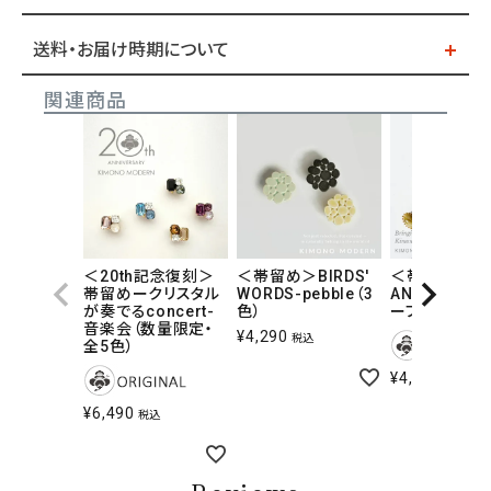
送料・お届け時期について
関連商品
＜20th記念復刻＞
＜帯留め＞BIRDS'
＜帯留め＞
帯留めークリスタル
WORDS-pebble（3
ANTIQUE BI
が奏でるconcert-
色）
ーブル（6色）
音楽会（数量限定・
¥
4,290
税込
全5色）
¥
4,290
税込
¥
6,490
税込