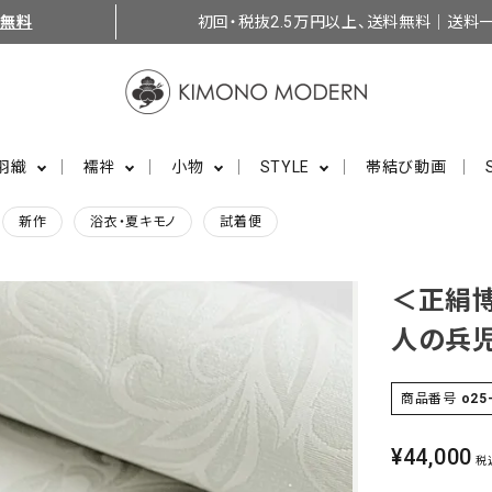
料無料
初回・税抜2.5万円以上、送料無料｜送料一
羽織
襦袢
小物
STYLE
帯結び動画
新作
浴衣・夏キモノ
試着便
＜正絹博
人の兵児
商品番号
o25
¥
44,000
税