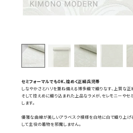
小物
新作・キャンペーン
SALE
帯結び動画
キモノ読ミモノ
SHOPPING GUIDE
セミフォーマルでもOK、煌めく正絹兵児帯
しなやかさとハリを兼ね備える博多織で織りなす、上質な正
ABOUT
そして控えめに織り込まれた上品なラメが、セレモニーやセ
します。
INFORMATION
優雅な曲線が美しいアラベスク模様を白地に白で織り上げる
して主役の着物を邪魔しません。