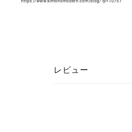
https://www.kimonomodern.com/blog/?p=10757
レビュー