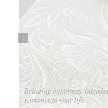
着物
襦袢
帯
羽織