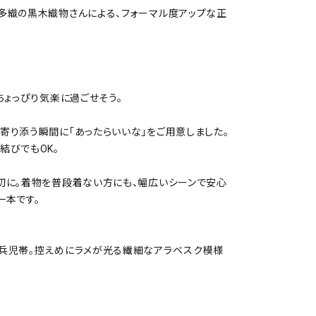
多織の黒木織物さんによる、フォーマル度アップな正
ちょっぴり気楽に過ごせそう。
寄り添う瞬間に「あったらいいな」をご用意しました。
結びでもOK。
切に。着物を普段着ない方にも、幅広いシーンで安心
一本です。
兵児帯。控えめにラメが光る繊細なアラベスク模様