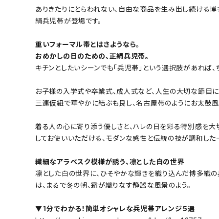
ありきたりにとらわれない、自由な商品を生み出し続ける博
絹兵児帯が登場です。
重いフォーマル帯とはさようなら。
おめかしの日のための、正絹兵児帯。
キチンとしたいシーンでも「兵児帯」という選択肢があれば、
お子様の入学式や卒業式、成人式など、人生の大切な節目に
三連仮紐で華やかに結ぶも良し、名古屋帯のようにお太鼓風
着る人の心に寄り添う優しさと、ハレの日を彩る特別感を大
してお使いいただける、モダンな感性と伝統の技が調和した
繊細なアラベスク模様が誘う、凛とした白の世界
凛とした白の世界に、ひそやかな輝きを織り込んだ博多織の
は、まるで冬の朝、霜が織りなす静謐な風景のよう。
▼1分でわかる！簡単オシャレな兵児帯アレンジ５選