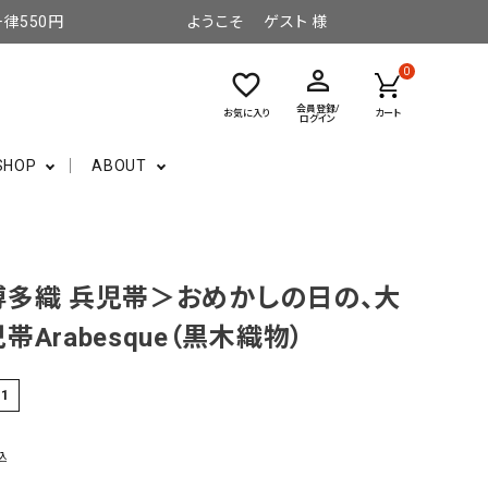
律550円
ようこそ ゲスト 様
perm_identity
0
favorite_border
会員登録/
お気に入り
カート
ログイン
SHOP
ABOUT
多織 兵児帯＞おめかしの日の、大
帯Arabesque（黒木織物）
-1
込