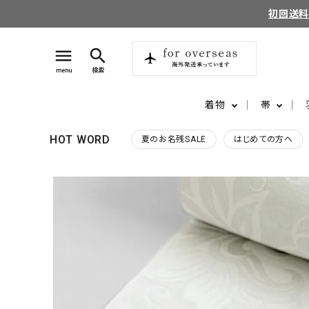
初回送
menu
search
menu
検索
着物
帯
HOT WORD
夏のお名残SALE
はじめての方へ
search
login
perm_identity
ログイン
会員登録
ようこそ ゲスト 様