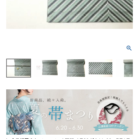
タイプから探す
カジュアル
ソシアル
フォーマル
商品タイプ
着物
在庫有
アーカイブ商品
セール商品
襦袢
素材から探す
帯
正絹
木綿・麻
ポリエステル
その他
羽織
価格から探す
小物
0-5,000円
5,000-10,000円
10,000-20,000円
20,000-30,000円
30,000円以上
新作・キャンペーン