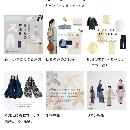
キャンペーン＆トピックス
着付け-きほんのお道具
初夏のおめかし帯
肌触り抜群！赤ちゃんガ
ーゼの半襦袢
MODEに着物コーデを
半衿特集
リネン特集
後押しする、足袋。