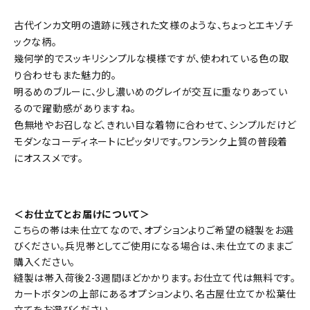
古代インカ文明の遺跡に残された文様のような、ちょっとエキゾチ
ックな柄。
幾何学的でスッキリシンプルな模様ですが、使われている色の取
り合わせもまた魅力的。
明るめのブルーに、少し濃いめのグレイが交互に重なりあってい
るので躍動感がありますね。
色無地やお召しなど、きれい目な着物に合わせて、シンプルだけど
モダンなコーディネートにピッタリです。ワンランク上質の普段着
にオススメです。
＜お仕立てとお届けについて＞
こちらの帯は未仕立てなので、オプションよりご希望の縫製をお選
びください。兵児帯としてご使用になる場合は、未仕立てのままご
購入ください。
縫製は帯入荷後2-3週間ほどかかります。お仕立て代は無料です。
カートボタンの上部にあるオプションより、名古屋仕立てか松葉仕