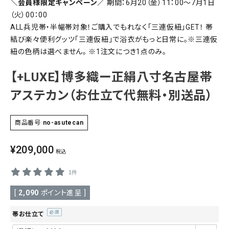
＼会員様限定キャンペーン／
期間：6月20（金）11：00～7月1日
（火）00：00
SALE
色から探す
ALL兵児帯・半幅帯対象！ご購入でもれなく「三連仮紐」GET！ 帯
結び楽々便利グッツ「三連仮紐」で浴衣がもっと日常に。※三連仮
帯結び動画
紐の色柄は選べません。 ※1注文につき1点のみ。
キモノ読ミモノ
【+LUXE】博多織ー正絹八寸名古屋帯
アステカン（お仕立て代無料・別送品）
SHOPPING GUIDE
tune
絞り込んで検索
ABOUT
商品番号
no-asutecan
¥
209,000
INFORMATION
税込
1件
[
2,090
ポイント進呈 ]
帯お仕立て
(必