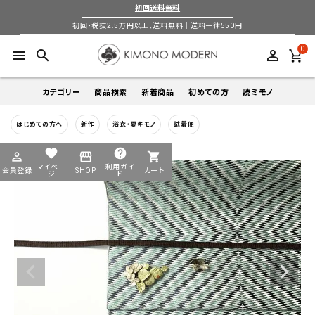
初回送料無料
初回・税抜2.5万円以上、送料無料｜送料一律550円
0
menu
search
perm_identity
カテゴリー
商品検索
新着商品
初めての方
読ミモノ
はじめての方へ
新作
浴衣・夏キモノ
試着便
着物
キーワードから探す
favorite
help
perm_identity
storefront
shopping_cart
search
search
マイペー
利用ガイ
会員登録
SHOP
カート
帯
ジ
ド
login
perm_identity
季節から探す
ログイン
会員登録
羽織
通年
5-9月
夏季以外通年
春
夏
秋
冬
ようこそ ゲスト 様
襦袢
カテゴリーから探す
小物
着物
帯
羽織
襦袢
小物