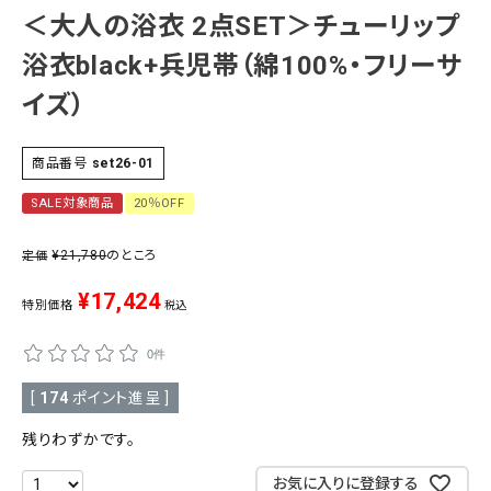
＜大人の浴衣 2点SET＞チューリップ
SALE
色から探す
浴衣black+兵児帯（綿100%・フリーサ
帯結び動画
イズ）
キモノ読ミモノ
商品番号
set26-01
SALE対象商品
20％OFF
SHOPPING GUIDE
tune
絞り込んで検索
¥
21,780
のところ
定価
ABOUT
¥
17,424
特別価格
税込
INFORMATION
0件
[
174
ポイント進呈 ]
残りわずかです。
お気に入りに登録する