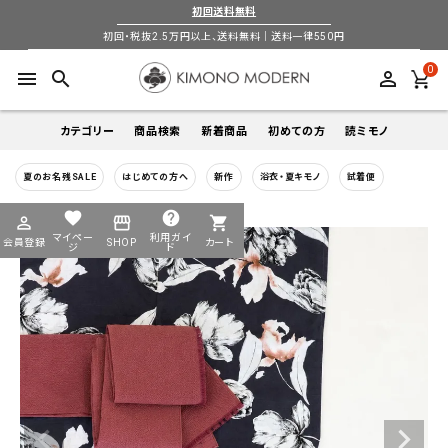
初回送料無料
初回・税抜2.5万円以上、送料無料｜送料一律550円
0
menu
search
perm_identity
カテゴリー
商品検索
新着商品
初めての方
読ミモノ
夏のお名残SALE
はじめての方へ
新作
浴衣・夏キモノ
試着便
着物
キーワードから探す
favorite
help
perm_identity
storefront
shopping_cart
search
search
マイペー
利用ガイ
会員登録
SHOP
カート
帯
ジ
ド
login
perm_identity
季節から探す
ログイン
会員登録
羽織
通年
5-9月
夏季以外通年
春
夏
秋
冬
ようこそ ゲスト 様
襦袢
カテゴリーから探す
小物
着物
帯
羽織
襦袢
小物