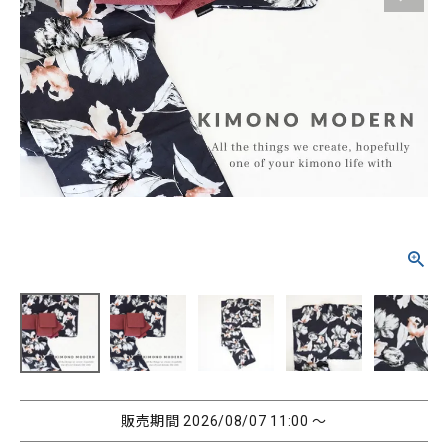
タイプから探す
カジュアル
ソシアル
フォーマル
商品タイプ
着物
在庫有
アーカイブ商品
セール商品
襦袢
素材から探す
帯
正絹
木綿・麻
ポリエステル
その他
羽織
価格から探す
小物
0-5,000円
5,000-10,000円
10,000-20,000円
販売期間
2026/08/07 11:00
〜
20,000-30,000円
30,000円以上
新作・キャンペーン