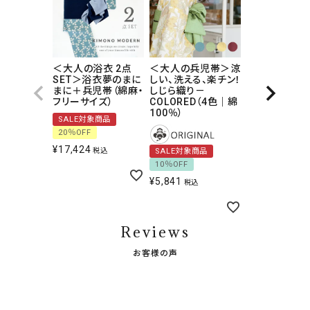
＜大人の浴衣 2点
＜大人の兵児帯＞涼
SET＞浴衣夢のまに
しい、洗える、楽チン！
まに＋兵児帯（綿麻・
しじら織り－
フリーサイズ）
COLORED（4色｜綿
100％）
SALE対象商品
20％OFF
¥
17,424
税込
SALE対象商品
10％OFF
¥
5,841
税込
Reviews
お客様の声