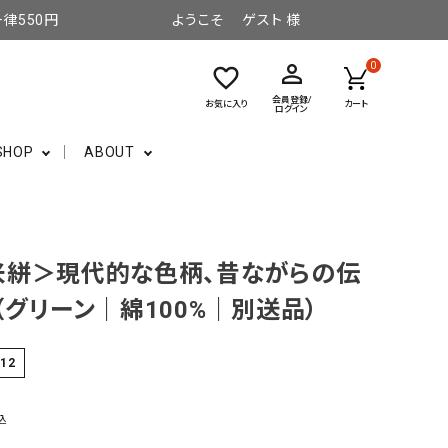
律550円
ようこそ ゲスト 様
perm_identity
0
favorite_border
会員登録/
お気に入り
カート
ログイン
SHOP
ABOUT
米絣＞現代的な色柄、昔ながらの伝
（グリーン｜綿100%｜別送品）
-12
込