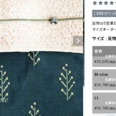
[
330
ポイント
反物は5営業
サイズオーダ
サイズ
反
反物
在庫切
¥
33,000
税
M-slim
在庫切
¥
54,780
税
LL
在庫切
¥
54,780
税