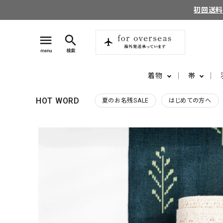
初回送
menu
search
menu
検索
着物
帯
HOT WORD
夏のお名残SALE
はじめての方へ
search
login
perm_identity
ログイン
会員登録
ようこそ ゲスト 様