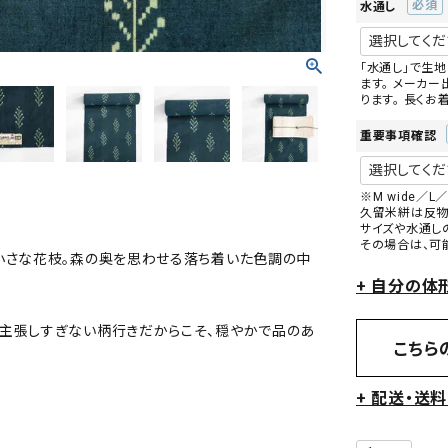
水通し
(必
須)
「水通し」で生
ます。 メーカ
ります。 長く
重要事項確認
※M wide／
久留米絣は反物幅
サイズや水通し
その場合は、可
小さな花枝。森の奥を思わせる落ち着いた色調の中
+ 自分の体
主張しすぎない柄行きだからこそ、穏やかで品のあ
こちら
+ 配送・送