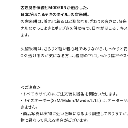
古き良き伝統とMODERNが融合した、
日本がほこるテキスタイル、久留米絣。
久留米絣は、着れば着るほど馴染む肌ざわりの良さに、経糸
ナルなかっこよさとポップさを併せ持つ、日本がほこるテキスタイ
ます。
久留米絣は、さらりと軽い着心地でありながら、しっかりと
OK！透けるのが気になる方は、着物の下にしっかり襦袢やス
＜ご注意＞
・すべてのサイズは、ご注文後に縫製を開始いたします。
・サイズオーダー(S/M/Mslim/Mwide/L/LL)は、
きません。
・商品写真は実物に近い色味になるよう調整しておりますが
物と異なって見える場合がございます。