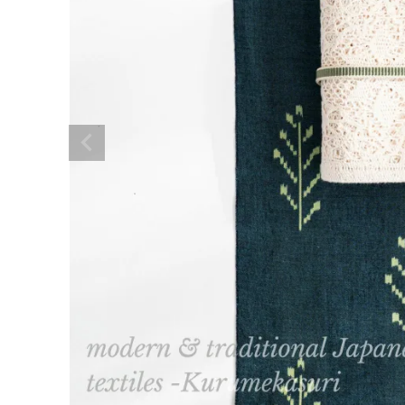
着物
襦袢
帯
羽織