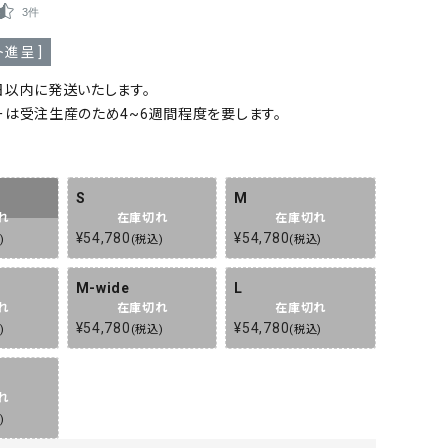
3件
進呈 ]
日以内に発送いたします。
ーは受注生産のため4~6週間程度を要します。
物
S
M
れ
在庫切れ
在庫切れ
¥
54,780
¥
54,780
込
税込
税込
M-wide
L
れ
在庫切れ
在庫切れ
¥
54,780
¥
54,780
込
税込
税込
れ
込