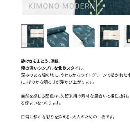
小物
新作・キャンペーン
SALE
帯結び動画
キモノ読ミモノ
静けさをまとう、深緑。
懐の深いシンプルな北欧スタイル。
深みのある緑の地に、やわらかなライトグリーンで描かれた
SHOPPING GUIDE
に、ほのかな明るさが浮かび上がります。
ABOUT
自然を感じる配色は、久留米絣の素朴な風合いと相性抜群。
る佇まいをつくります。
INFORMATION
日常に静かな彩りを添える、大人のための一枚です。