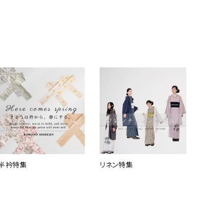
半衿特集
リネン特集