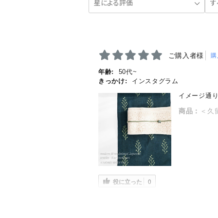
ご購入者様
購
年齢:
50代~
きっかけ:
インスタグラム
イメージ通
商品：
＜久
役に立った
0