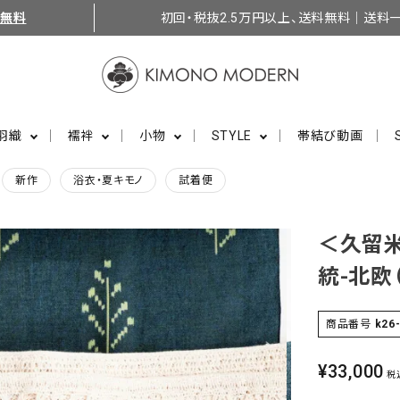
料無料
初回・税抜2.5万円以上、送料無料｜送料一
羽織
襦袢
小物
STYLE
帯結び動画
新作
浴衣・夏キモノ
試着便
＜久留
統-北欧
商品番号
k26
¥
33,000
税