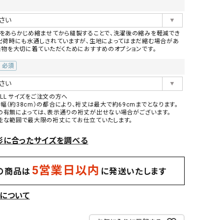
地をあらかじめ縮ませてから縫製することで、洗濯後の縮みを軽減でき
ー出荷時にも水通しされていますが、生地によってはまだ縮む場合があ
お着物を大切に着ていただくためにおすすめのオプションです。
(必
須)
L／LL サイズをご注文の方へ
（約38cm）の都合により、裄丈は最大で約69cmまでとなります。
の有無によっては、表示通りの裄丈が出せない場合がございます。
能な範囲で最大限の裄丈にてお仕立ていたします。
形に合ったサイズを調べる
5営業日以内
の商品は
に発送いたします
料について