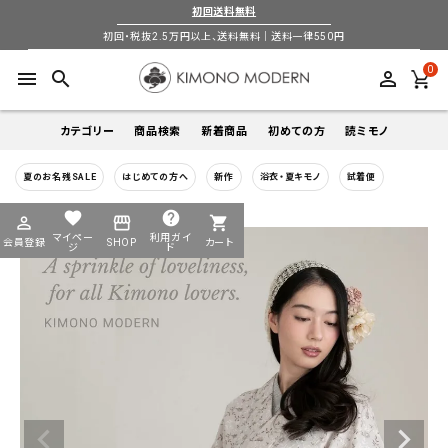
初回送料無料
初回・税抜2.5万円以上、送料無料｜送料一律550円
0
menu
search
perm_identity
カテゴリー
商品検索
新着商品
初めての方
読ミモノ
夏のお名残SALE
はじめての方へ
新作
浴衣・夏キモノ
試着便
着物
キーワードから探す
favorite
help
perm_identity
storefront
shopping_cart
search
search
マイペー
利用ガイ
会員登録
SHOP
カート
帯
ジ
ド
login
perm_identity
季節から探す
ログイン
会員登録
羽織
通年
5-9月
夏季以外通年
春
夏
秋
冬
ようこそ ゲスト 様
襦袢
カテゴリーから探す
小物
着物
帯
羽織
襦袢
小物