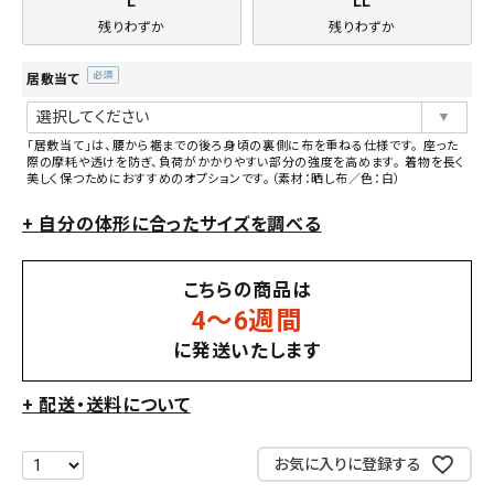
L
LL
残りわずか
残りわずか
居敷当て
(必
須)
「居敷当て」は、腰から裾までの後ろ身頃の裏側に布を重ねる仕様です。 座った
際の摩耗や透けを防ぎ、負荷がかかりやすい部分の強度を高めます。 着物を長く
美しく保つためにおすすめのオプションです。（素材：晒し布／色：白）
+ 自分の体形に合ったサイズを調べる
こちらの商品は
4〜6週間
に発送いたします
+ 配送・送料について
お気に入りに登録する