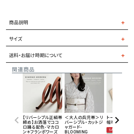
商品説明
サイズ
送料・お届け時期について
関連商品
【リバーシブル正絹帯
＜大人の兵児帯＞リ
トーションレ
締め】お洒落でココ
バーシブル・カットジ
幅帯-marry a
ロ踊る配色-マカロ
ャガード-
SALE対象商品
ン＊フランポワーズ
BLOOMING