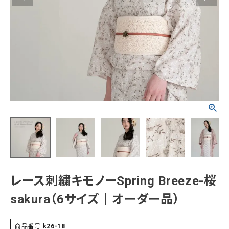
タイプから探す
カジュアル
ソシアル
フォーマル
商品タイプ
着物
在庫有
アーカイブ商品
セール商品
襦袢
素材から探す
帯
正絹
木綿・麻
ポリエステル
その他
羽織
レース刺繍キモノーSpring Breeze-桜
価格から探す
小物
sakura（6サイズ｜オーダー品）
0-5,000円
5,000-10,000円
10,000-20,000円
20,000-30,000円
30,000円以上
新作・キャンペーン
商品番号
k26-18