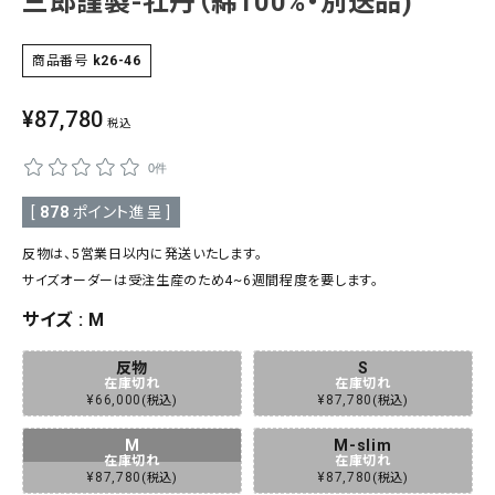
三郎謹製-牡丹（綿100%・別送品)
SALE
色から探す
商品番号
k26-46
帯結び動画
¥
87,780
税込
キモノ読ミモノ
0件
SHOPPING GUIDE
[
878
ポイント進呈 ]
tune
絞り込んで検索
反物は、5営業日以内に発送いたします。
ABOUT
サイズオーダーは受注生産のため4~6週間程度を要します。
サイズ
M
INFORMATION
反物
S
在庫切れ
在庫切れ
¥
66,000
¥
87,780
税込
税込
M
M-slim
在庫切れ
在庫切れ
¥
87,780
¥
87,780
税込
税込