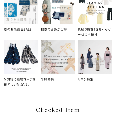
夏のお名残品SALE
初夏のおめかし帯
肌触り抜群！赤ちゃんガ
ーゼの半襦袢
MODEに着物コーデを
半衿特集
リネン特集
後押しする、足袋。
Checked Item