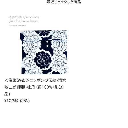
最近チェックした商品
＜注染浴衣＞ニッポンの伝統-清水
敬三郎謹製-牡丹（綿100%・別送
品)
¥
87,780
(税込)