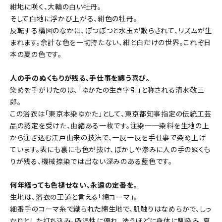
紺地に咲く、大輪の白い牡丹。
そして白地に浮かび上がる、紺色の牡丹。
反転する構図のなかに、ぽつぽつと水玉が散らされて、リズムが生
まれます。余計な色を一切持たない、紺と白だけの世界。これぞ日
本の夏の色です。
人の手のぬくもりが残る、手仕事を纏う喜び。
染めを手がけたのは、「ゆかたの生き字引」と称される清水敬三
郎。
この浴衣は「東京本染ゆかた」として、東京都知事指定の伝統工芸
品の認定を受けた、由緒ある一枚です。注染──染料を生地の上
から注ぎ込む江戸由来の技法で、一反一反を手仕事で染め上げ
ています。表にも裏にも色が抜け、ぼかしや滲みに人の手のぬくも
りが残る、機械捺染では出ない深みのある藍色です。
何年経っても色褪せない、永遠の定番を。
生地は、浴衣の王道と言える「綿コーマ」。
細番手のコーマ糸で織られた綿生地で、肌触りはなめらかで、しっ
かりとした打ち込み。吸湿性に優れ、洗うほどに身体に馴染み、夏