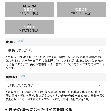
M-wide
L
在庫切れ
在庫切れ
¥
87,780
¥
87,780
税込
税込
LL
在庫切れ
¥
87,780
税込
水通し
(必
須)
「水通し」で生地をあらかじめ縮ませてから縫製することで、洗濯後の縮みを軽
減できます。 メーカー出荷時にも水通しされていますが、生地によってはまだ縮
む場合があります。 長くお着物を大切に着ていただくためにおすすめのオプショ
ンです。
居敷当て
(必
須)
「居敷当て」は、腰から裾までの後ろ身頃の裏側に布を重ねる仕様です。 座った
際の摩耗や透けを防ぎ、負荷がかかりやすい部分の強度を高めます。 着物を長く
美しく保つためにおすすめのオプションです。（素材：晒し布／色：白）
+ 自分の体形に合ったサイズを調べる