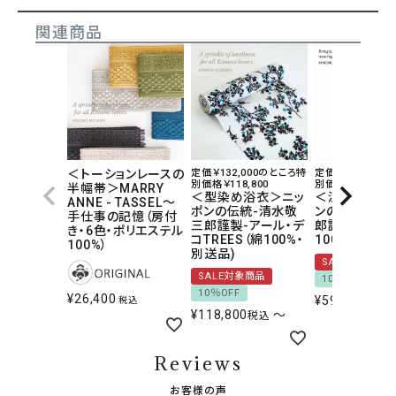
関連商品
＜トーションレースの
定価￥132,000のところ特
定価￥66,000の
別価格￥118,800
別価格￥59,400
半幅帯＞MARRY
＜型染め浴衣＞ニッ
＜注染浴衣＞
ANNE - TASSEL〜
ポンの伝統-清水敬
ンの伝統-清
手仕事の記憶（房付
三郎謹製-アール・デ
郎謹製-枝垂
き・6色・ポリエステル
コTREES（綿100%・
100%・別送品
100%）
別送品)
SALE対象商品
SALE対象商品
10％OFF
10％OFF
¥
26,400
¥
59,400
税込
税込
¥
118,800
〜
税込
Reviews
お客様の声