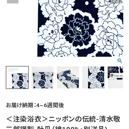
タイプから探す
カジュアル
ソシアル
フォーマル
商品タイプ
着物
在庫有
アーカイブ商品
セール商品
襦袢
素材から探す
帯
正絹
木綿・麻
ポリエステル
その他
羽織
お届け納期：4~6週間後
価格から探す
小物
0-5,000円
5,000-10,000円
10,000-20,000円
＜注染浴衣＞ニッポンの伝統-清水敬
20,000-30,000円
30,000円以上
新作・キャンペーン