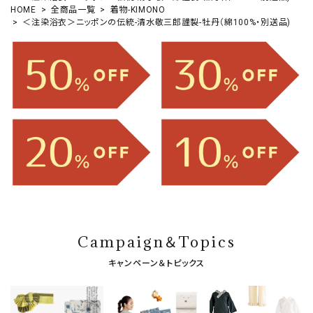
HOME
全商品一覧
着物-KIMONO
＜注染浴衣＞ニッポンの伝統-清水敬三郎謹製-牡丹（綿100%・別送品)
Campaign＆Topics
キャンペーン＆トピックス