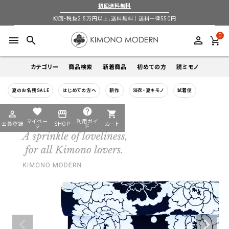
初回送料無料
初回・税抜2.5万円以上、送料無料｜送料一律550円
0
menu
search
perm_identity
カテゴリー
商品検索
新着商品
初めての方
読ミモノ
夏のお名残SALE
はじめての方へ
新作
浴衣・夏キモノ
試着便
着物
キーワードから探す
favorite
help
perm_identity
storefront
shopping_cart
search
search
マイペー
利用ガイ
会員登録
SHOP
カート
帯
ジ
ド
login
perm_identity
季節から探す
ログイン
会員登録
羽織
通年
5-9月
夏季以外通年
春
夏
秋
冬
ようこそ ゲスト 様
襦袢
カテゴリーから探す
小物
着物
帯
羽織
襦袢
小物