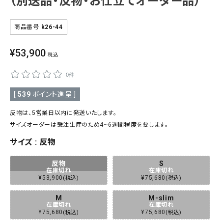
（別送品・反物・お仕立てオーダー品）
SALE
色から探す
商品番号
k26-44
帯結び動画
¥
53,900
税込
キモノ読ミモノ
0件
SHOPPING GUIDE
[
539
ポイント進呈 ]
tune
絞り込んで検索
反物は、5営業日以内に発送いたします。
ABOUT
サイズオーダーは受注生産のため4~6週間程度を要します。
サイズ
反物
INFORMATION
反物
S
在庫切れ
在庫切れ
¥
53,900
¥
75,680
税込
税込
M
M-slim
在庫切れ
在庫切れ
¥
75,680
¥
75,680
税込
税込