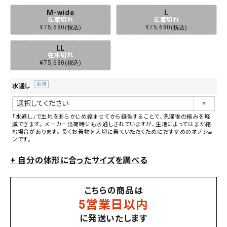
M-wide
L
在庫切れ
在庫切れ
¥
75,680
¥
75,680
税込
税込
LL
在庫切れ
¥
75,680
税込
水通し
(必
須)
「水通し」で生地をあらかじめ縮ませてから縫製することで、洗濯後の縮みを軽
減できます。 メーカー出荷時にも水通しされていますが、生地によってはまだ縮
む場合があります。 長くお着物を大切に着ていただくためにおすすめのオプショ
ンです。
+ 自分の体形に合ったサイズを調べる
こちらの商品は
5営業日以内
に発送いたします