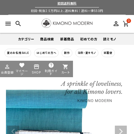
初回送料無料
初回・税抜2.5万円以上、送料無料｜送料一律550円
0
menu
search
perm_identity
カテゴリー
商品検索
新着商品
初めての方
読ミモノ
夏のお名残SALE
はじめての方へ
新作
浴衣・夏キモノ
試着便
着物
キーワードから探す
favorite
help
perm_identity
storefront
shopping_cart
search
search
マイペー
利用ガイ
会員登録
SHOP
カート
帯
ジ
ド
login
perm_identity
季節から探す
ログイン
会員登録
羽織
通年
5-9月
夏季以外通年
春
夏
秋
冬
ようこそ ゲスト 様
襦袢
カテゴリーから探す
小物
着物
帯
羽織
襦袢
小物