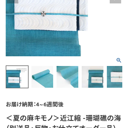
タイプから探す
カジュアル
ソシアル
フォーマル
商品タイプ
着物
在庫有
アーカイブ商品
セール商品
襦袢
素材から探す
帯
正絹
木綿・麻
ポリエステル
その他
羽織
お届け納期：4~6週間後
価格から探す
小物
0-5,000円
5,000-10,000円
10,000-20,000円
＜夏の麻キモノ＞近江縮 -珊瑚礁の海
20,000-30,000円
30,000円以上
新作・キャンペーン