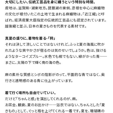
大切にしたい、伝統工芸品を身に纏うという特別な時間。
産地は、滋賀県・湖東地方。琵琶湖の東側、彦根を中心に麻織物
の文化が根付いたこの土地で生まれる麻織物は、「近江縮」と呼
ばれ、経済産業大臣指定の伝統的工芸品にも認定されています。
越後縮と並ぶ、日本の夏きものを代表する素材です。
真夏の盛りに、着物を着る-「粋」
それは決して涼しいことではないけれど、ふっと夏の海風に吹か
れたような爽やかさが宿るのは気のせいでしょうか。色は、抜ける
ようなターコイズブルー。水色でも紺でもない、緑がかった青──
まさに、太陽の下で輝く南の海の色。
麻の素朴な質感とシボの陰影がのって、平面的な青ではなく、奥
行きと透明感のある青に仕上がっています。
着て行く場所も自由でいていい。
だけど「ちゃんと感」を演出してくれるのが、麻。
お茶会、観劇、夏のお出かけ──浴衣ではない、ちゃんとした「夏
きもの」として、ぐっと格を上げてくれる一着です。夏を、珊瑚礁の