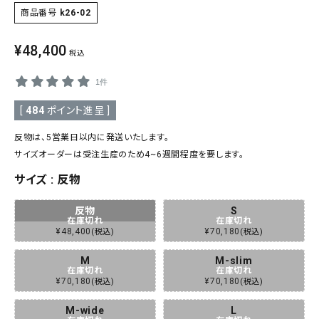
商品番号
k26-02
SALE
色から探す
¥
48,400
税込
帯結び動画
1件
キモノ読ミモノ
[
484
ポイント進呈 ]
SHOPPING GUIDE
反物は、5営業日以内に発送いたします。
tune
絞り込んで検索
サイズオーダーは受注生産のため4~6週間程度を要します。
ABOUT
サイズ
反物
INFORMATION
反物
S
在庫切れ
在庫切れ
¥
48,400
¥
70,180
税込
税込
M
M-slim
在庫切れ
在庫切れ
¥
70,180
¥
70,180
税込
税込
M-wide
L