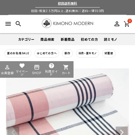
初回送料無料
初回・税抜2.5万円以上、送料無料｜送料一律550円
0
menu
search
perm_identity
カテゴリー
商品検索
新着商品
初めての方
読ミモノ
夏のお名残SALE
はじめての方へ
新作
浴衣・夏キモノ
試着便
着物
キーワードから探す
favorite
help
perm_identity
storefront
shopping_cart
search
search
マイペー
利用ガイ
会員登録
SHOP
カート
帯
ジ
ド
login
perm_identity
季節から探す
ログイン
会員登録
羽織
通年
5-9月
夏季以外通年
春
夏
秋
冬
ようこそ ゲスト 様
襦袢
カテゴリーから探す
小物
着物
帯
羽織
襦袢
小物