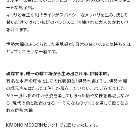
ミルキーな白に、淡いピンクとコーラルがやわらかく溶け合うキュ
ートな格子柄。
キリリと端正な紺のラインがスパイシーなメリハリを生み、決して
甘いだけではない抜群のバランスに。洗練された大人のかわいさ
を叶えます。
伊勢木綿のふっくらとした生地感が、日常の装いでふと気持ちをほ
どいてくれそうな一着です。
現存する、唯一の織工場から生み出される、伊勢木綿。
有名な木綿の産地としての代表的な「伊勢木綿」でも、伊勢木綿
の織元さんはたった１件しか現存していない、ってご存知でした
か？一度は世の中から姿を消してしまった柄や文様を再現しなが
ら、現代の色と融合させる・・・そんなものづくりを通して織りなさ
れる伊勢木綿。
KIMONO MODERNセレクトでお届けいたします。