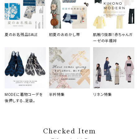
夏のお名残品SALE
初夏のおめかし帯
肌触り抜群！赤ちゃんガ
ーゼの半襦袢
MODEに着物コーデを
半衿特集
リネン特集
後押しする、足袋。
Checked Item