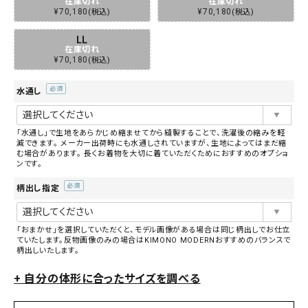
在庫切れ
在庫切れ
¥
70,180
¥
70,180
税込
税込
LL
在庫切れ
¥
70,180
税込
水通し
(必
須)
「水通し」で生地をあらかじめ縮ませてから縫製することで、洗濯後の縮みを軽
減できます。 メーカー出荷時にも水通しされていますが、生地によってはまだ縮
む場合があります。 長くお着物を大切に着ていただくためにおすすめのオプショ
ンです。
柄出し指定
(必
須)
「おまかせ」を選択していただくと、モデル画像がある場合は同じ柄出しでお仕立
ていたします。反物画像のみの場合はKIMONO MODERNおすすめのバランスで
柄出しいたします。
+ 自分の体形に合ったサイズを調べる