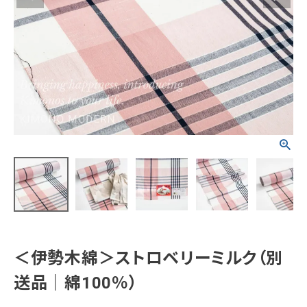
タイプから探す
カジュアル
ソシアル
フォーマル
商品タイプ
着物
在庫有
アーカイブ商品
セール商品
襦袢
素材から探す
帯
正絹
木綿・麻
ポリエステル
その他
羽織
価格から探す
＜伊勢木綿＞ストロベリーミルク（別
小物
0-5,000円
5,000-10,000円
10,000-20,000円
送品｜綿100％）
20,000-30,000円
30,000円以上
新作・キャンペーン