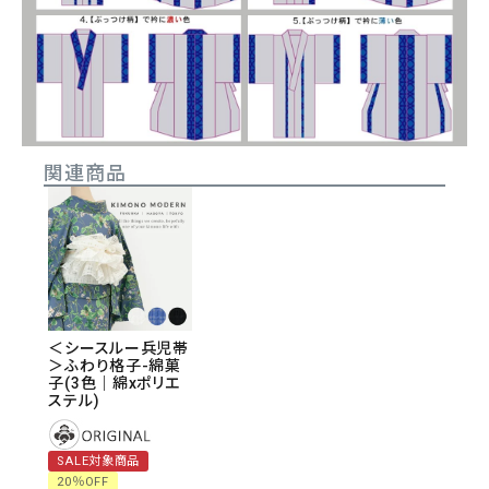
関連商品
＜シースルー兵児帯
＞ふわり格子-綿菓
子(3色｜綿xポリエ
ステル)
SALE対象商品
20％OFF