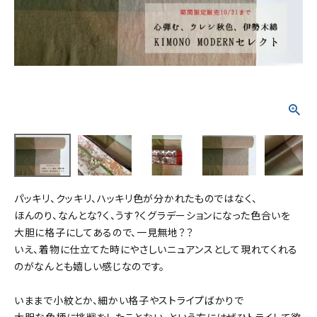
タイプから探す
カジュアル
ソシアル
フォーマル
商品タイプ
着物
在庫有
アーカイブ商品
セール商品
襦袢
素材から探す
帯
パッキリ、クッキリ、ハッキリ色が分かれたものではなく、
正絹
木綿・麻
ポリエステル
その他
ほんのり、なんとな?く、うす?くグラデーションになった色合いを
大胆に格子にしてあるので、一見無地？？
羽織
いえ、着物に仕立てた時にやさしいニュアンスとして現れてくれる
価格から探す
のがなんとも嬉しい感じなのです。
小物
0-5,000円
5,000-10,000円
10,000-20,000円
いままで小紋とか、細かい格子やストライプばかりで
20,000-30,000円
30,000円以上
新作・キャンペーン