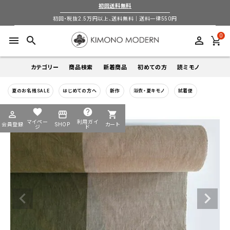
初回送料無料
初回・税抜2.5万円以上、送料無料｜送料一律550円
0
menu
search
perm_identity
カテゴリー
商品検索
新着商品
初めての方
読ミモノ
夏のお名残SALE
はじめての方へ
新作
浴衣・夏キモノ
試着便
着物
キーワードから探す
favorite
help
perm_identity
storefront
shopping_cart
search
search
マイペー
利用ガイ
会員登録
SHOP
カート
帯
ジ
ド
login
perm_identity
季節から探す
ログイン
会員登録
羽織
通年
5-9月
夏季以外通年
春
夏
秋
冬
ようこそ ゲスト 様
襦袢
カテゴリーから探す
小物
着物
帯
羽織
襦袢
小物