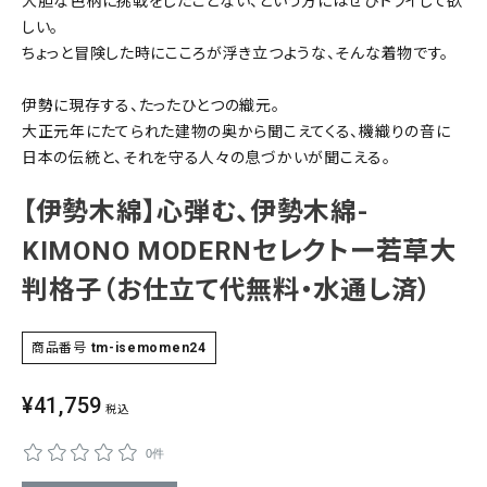
大胆な色柄に挑戦をしたことない、という方にはぜひトライして欲
しい。
SALE
色から探す
ちょっと冒険した時にこころが浮き立つような、そんな着物です。
帯結び動画
伊勢に現存する、たったひとつの織元。
大正元年にたてられた建物の奥から聞こえてくる、機織りの音に
キモノ読ミモノ
日本の伝統と、それを守る人々の息づかいが聞こえる。
【伊勢木綿】心弾む、伊勢木綿-
SHOPPING GUIDE
tune
絞り込んで検索
KIMONO MODERNセレクトー若草大
ABOUT
判格子（お仕立て代無料・水通し済）
INFORMATION
商品番号
tm-isemomen24
¥
41,759
税込
0件