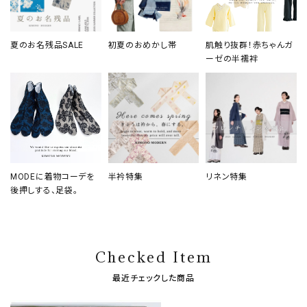
夏のお名残品SALE
初夏のおめかし帯
肌触り抜群！赤ちゃんガ
ーゼの半襦袢
MODEに着物コーデを
半衿特集
リネン特集
後押しする、足袋。
Checked Item
最近チェックした商品