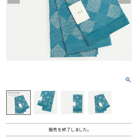
タイプから探す
カジュアル
ソシアル
フォーマル
商品タイプ
着物
在庫有
アーカイブ商品
セール商品
襦袢
素材から探す
帯
正絹
木綿・麻
ポリエステル
その他
羽織
価格から探す
小物
0-5,000円
5,000-10,000円
10,000-20,000円
販売を終了しました。
20,000-30,000円
30,000円以上
新作・キャンペーン