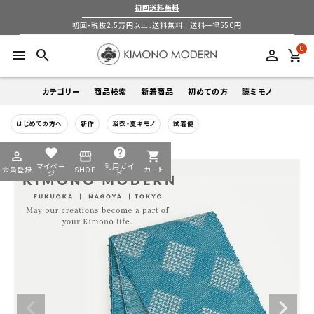
初回送料無料
初回・税抜2.5万円以上、送料無料｜送料一律550円
0
menu
search
perm_identity
カテゴリー
商品検索
新着商品
初めての方
読ミモノ
はじめての方へ
新作
浴衣・夏キモノ
試着便
着物
キーワードから探す
favorite
help
perm_identity
storefront
shopping_cart
search
search
マイペー
利用ガイ
会員登録
SHOP
カート
帯
ジ
ド
login
perm_identity
季節から探す
ログイン
会員登録
羽織
通年
5-9月
夏季以外通年
春
夏
秋
冬
ようこそ ゲスト 様
襦袢
カテゴリーから探す
小物
着物
帯
羽織
襦袢
小物