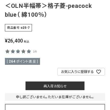
＜OLN半幅帯＞格子菱-peacock
SALE
色から探す
blue（ 綿100％）
帯結び動画
商品番号
o25-7
キモノ読ミモノ
¥
26,400
税込
SHOPPING GUIDE
1件
tune
絞り込んで検索
ABOUT
[
264
ポイント進呈 ]
INFORMATION
お気に入りに登録する
再入荷お知らせ
申し訳ございません。ただいま在庫がございません。