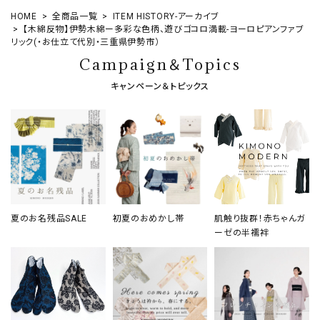
HOME
全商品一覧
ITEM HISTORY-アーカイブ
【木綿反物】伊勢木綿ー多彩な色柄、遊びゴコロ満載-ヨーロピアンファブ
リック(・お仕立て代別・三重県伊勢市）
Campaign＆Topics
キャンペーン＆トピックス
夏のお名残品SALE
初夏のおめかし帯
肌触り抜群！赤ちゃんガ
ーゼの半襦袢