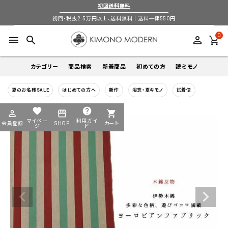
初回送料無料
初回・税抜2.5万円以上、送料無料｜送料一律550円
0
menu
search
perm_identity
カテゴリー
商品検索
新着商品
初めての方
読ミモノ
夏のお名残SALE
はじめての方へ
新作
浴衣・夏キモノ
試着便
着物
キーワードから探す
favorite
help
perm_identity
storefront
shopping_cart
search
search
マイペー
利用ガイ
会員登録
SHOP
カート
帯
ジ
ド
login
perm_identity
季節から探す
ログイン
会員登録
羽織
通年
5-9月
夏季以外通年
春
夏
秋
冬
ようこそ ゲスト 様
襦袢
カテゴリーから探す
小物
着物
帯
羽織
襦袢
小物