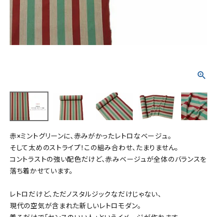
タイプから探す
カジュアル
ソシアル
フォーマル
商品タイプ
着物
在庫有
アーカイブ商品
セール商品
襦袢
素材から探す
帯
赤×ミントグリーンに、赤みがかったレトロなベージュ。
正絹
木綿・麻
ポリエステル
その他
そして太めのストライプ！この組み合わせ、たまりません。
コントラストの強い配色だけど、赤みベージュが全体のバランスを
羽織
落ち着かせています。
価格から探す
小物
0-5,000円
5,000-10,000円
10,000-20,000円
レトロだけど、ただノスタルジックなだけじゃない、
現代の空気が含まれた新しいレトロモダン。
20,000-30,000円
30,000円以上
新作・キャンペーン