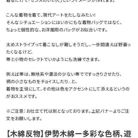
着るだけで「センスのいい人」というイメージが作れます。
SALE
色から探す
こんな着物を着て、現代アートをたしなみたい！
そんなシチュエーションにはいかにもな着物バッグではなく、
帯結び動画
ちょっと個性的な、お洋服用のバッグがお似合いです。
キモノ読ミモノ
太めストライプって着こなしが難しそうだし、一歩間違えば野暮っ
たくなるけど、
SHOPPING GUIDE
帯と小物のセレクトでいかようにも洗練できます。
tune
絞り込んで検索
ABOUT
例えば帯は、無地系や濃淡の少ない帯でですっきりさせたり、
柄の小さなものをチョイスしたり…と、
着物を主役にして、その他は色をアクセントにして添えるというの
INFORMATION
がおススメです。
※ご注意：お仕立て代は別となっております。上記バナーよりご注
文をお願いします。
【木綿反物】伊勢木綿ー多彩な色柄、遊