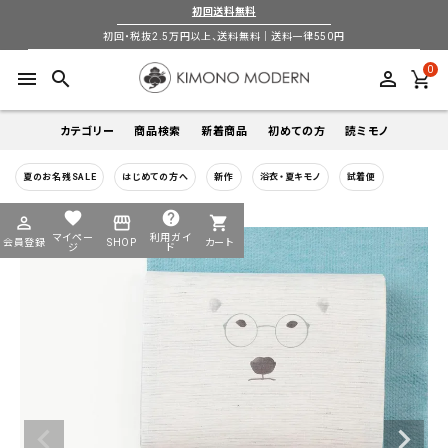
初回送料無料
初回・税抜2.5万円以上、送料無料｜送料一律550円
0
menu
search
perm_identity
カテゴリー
商品検索
新着商品
初めての方
読ミモノ
夏のお名残SALE
はじめての方へ
新作
浴衣・夏キモノ
試着便
着物
キーワードから探す
favorite
help
perm_identity
storefront
shopping_cart
search
search
マイペー
利用ガイ
会員登録
SHOP
カート
帯
ジ
ド
login
perm_identity
季節から探す
ログイン
会員登録
羽織
通年
5-9月
夏季以外通年
春
夏
秋
冬
ようこそ ゲスト 様
襦袢
カテゴリーから探す
小物
着物
帯
羽織
襦袢
小物