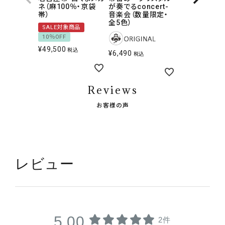
ネ（麻100％・京袋
が奏でるconcert-
帯）
音楽会（数量限定・
全5色）
SALE対象商品
10％OFF
¥
49,500
税込
¥
6,490
税込
Reviews
お客様の声
レビュー
5.00
2件