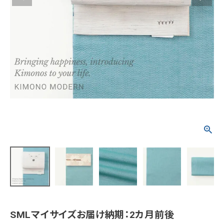
タイプから探す
カジュアル
ソシアル
フォーマル
商品タイプ
着物
在庫有
アーカイブ商品
セール商品
襦袢
素材から探す
帯
正絹
木綿・麻
ポリエステル
その他
羽織
価格から探す
小物
0-5,000円
5,000-10,000円
10,000-20,000円
SMLマイサイズお届け納期：2カ月前後
20,000-30,000円
30,000円以上
新作・キャンペーン