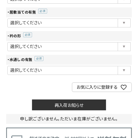
須)
・居敷当ての有無
(必
須)
・衿の形
(必
須)
・水通しの有無
(必
須)
お気に入りに登録する
再入荷お知らせ
申し訳ございません。ただいま在庫がございません。