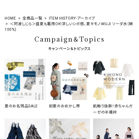
HOME
全商品一覧
ITEM HISTORY-アーカイブ
＜阿波しじら＞盛夏も着用OK!涼しいシボ感、夏キモノ-MUJI ソーダ水（綿
100%)
Campaign＆Topics
キャンペーン＆トピックス
夏のお名残品SALE
初夏のおめかし帯
肌触り抜群！赤ちゃんガ
ーゼの半襦袢