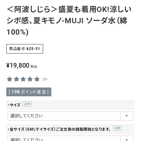
＜阿波しじら＞盛夏も着用OK!涼しい
SALE
色から探す
シボ感、夏キモノ-MUJI ソーダ水（綿
帯結び動画
100%)
キモノ読ミモノ
商品番号
k25-31
SHOPPING GUIDE
¥
19,800
税込
tune
絞り込んで検索
ABOUT
2件
INFORMATION
[
198
ポイント進呈 ]
・サイズ
(必
須)
・全サイズ（SMLマイサイズ）ご注文後の縫製開始となります。
(必