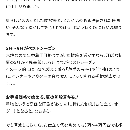
に仕上がりました。
夏らしいスカッとした開放感と、どこか品のある洗練された佇ま
い。そんな奥ゆかしさを「無地で纏う」という特別感に胸が高鳴り
ます。
5月～9月がベストシーズン
木綿なので年中着用可能ですが、素材感を活かすなら、汗ばむ初
夏の5月から残暑厳しい9月までがベストシーズン。
イメージ的には、20℃超えて着る「薄手の長袖」や「半袖」のよう
に、インナーやアウターの合わせ方によって着れる季節が広がり
ます。
お手頃価格で始める、夏の普段着キモノ
着物というと高価な印象があります。特にお誂え（お仕立て・オー
ダー）となると、なおさら・・・！
でも阿波しじらなら、お仕立て代を含めても3万～4万円台でお求