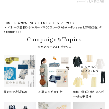
HOME
全商品一覧
ITEM HISTORY-アーカイブ
＜レース着物＞ジャガードMOCOレースABA ーForever LOVE(2色）-Pin
k remonade
Campaign＆Topics
キャンペーン＆トピックス
夏のお名残品SALE
初夏のおめかし帯
肌触り抜群！赤ちゃんガ
ーゼの半襦袢