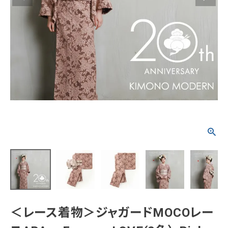
タイプから探す
カジュアル
ソシアル
フォーマル
商品タイプ
着物
在庫有
アーカイブ商品
セール商品
襦袢
素材から探す
帯
正絹
木綿・麻
ポリエステル
その他
羽織
価格から探す
小物
0-5,000円
5,000-10,000円
10,000-20,000円
＜レース着物＞ジャガードMOCOレー
20,000-30,000円
30,000円以上
新作・キャンペーン