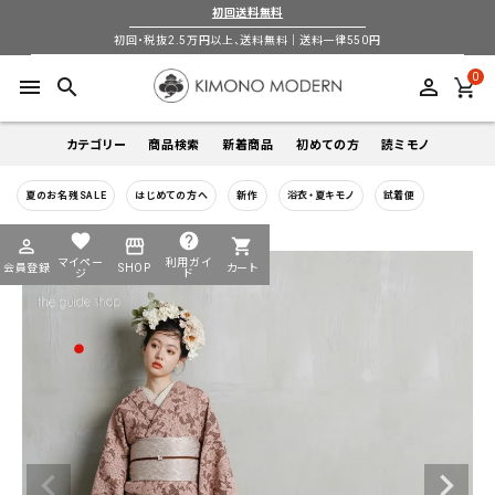
初回送料無料
初回・税抜2.5万円以上、送料無料｜送料一律550円
0
menu
search
perm_identity
カテゴリー
商品検索
新着商品
初めての方
読ミモノ
夏のお名残SALE
はじめての方へ
新作
浴衣・夏キモノ
試着便
着物
キーワードから探す
favorite
help
perm_identity
storefront
shopping_cart
search
search
マイペー
利用ガイ
会員登録
SHOP
カート
帯
ジ
ド
login
perm_identity
季節から探す
ログイン
会員登録
羽織
通年
5-9月
夏季以外通年
春
夏
秋
冬
ようこそ ゲスト 様
襦袢
カテゴリーから探す
小物
着物
帯
羽織
襦袢
小物