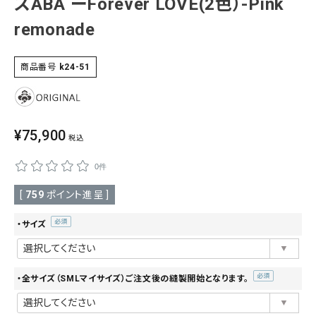
スABA ーForever LOVE(2色）-Pink
SALE
remonade
色から探す
帯結び動画
商品番号
k24-51
キモノ読ミモノ
¥
75,900
SHOPPING GUIDE
税込
tune
絞り込んで検索
0件
ABOUT
[
759
ポイント進呈 ]
INFORMATION
・サイズ
(必
須)
・全サイズ（SMLマイサイズ）ご注文後の縫製開始となります。
(必
須)