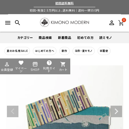
初回送料無料
初回・税抜2.5万円以上、送料無料｜送料一律550円
0
menu
search
perm_identity
カテゴリー
商品検索
新着商品
初めての方
読ミモノ
夏のお名残SALE
はじめての方へ
新作
浴衣・夏キモノ
試着便
着物
キーワードから探す
favorite
help
perm_identity
storefront
shopping_cart
search
search
マイペー
利用ガイ
会員登録
SHOP
カート
帯
ジ
ド
login
perm_identity
季節から探す
ログイン
会員登録
羽織
通年
5-9月
夏季以外通年
春
夏
秋
冬
ようこそ ゲスト 様
襦袢
カテゴリーから探す
小物
着物
帯
羽織
襦袢
小物