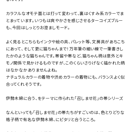
カラフルなオモテ面とは打って変わって、裏はくすみ系カラーでま
とまっています。いつもは爽やかさを感じさせるターコイズブルー
も、今回はしっとりお澄ましモード。
よく見るとこちらもインクや絵の具、パレット等、文房具があちこち
にあって、そして更に猫ちゃんまで！万年筆の細い線で一筆書きし
たかのような猫ちゃんです。帯留や帯など、猫ちゃん柄は意外とキ
モノ関係で見かけるものですが、このくらいさりげなく描かれた柄
はなかなかありませんよね。
ナチュラルカラーの着物や渋めカラーの着物にも、バランスよく似
合ってくれそうです。
伊勢木綿に合う、をテーマに作られた「召しませ花」の帯シリーズ
なんといっても「召しませ花」の帯たちがすごいのは、色とりどりな
格子柄で有名な伊勢木綿、にピタリと合うところ。