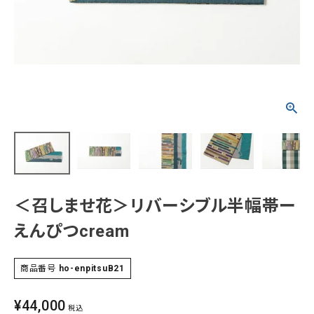
タイプから探す
カジュアル
ソシアル
フォーマル
商品タイプ
着物
在庫有
アーカイブ商品
セール商品
襦袢
素材から探す
帯
＜召しませ花＞リバーシブル半幅帯ー
正絹
木綿・麻
ポリエステル
その他
えんぴつcream
羽織
価格から探す
小物
商品番号
ho-enpitsuB21
0-5,000円
5,000-10,000円
10,000-20,000円
20,000-30,000円
30,000円以上
¥
44,000
新作・キャンペーン
税込