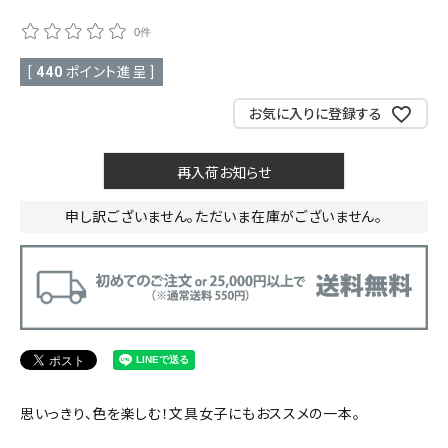
0件
SALE
色から探す
[
440
ポイント進呈 ]
帯結び動画
お気に入りに登録する
キモノ読ミモノ
再入荷お知らせ
SHOPPING GUIDE
tune
絞り込んで検索
申し訳ございません。ただいま在庫がございません。
ABOUT
INFORMATION
思いっきり、色を楽しむ！文具女子にもおススメの一本。