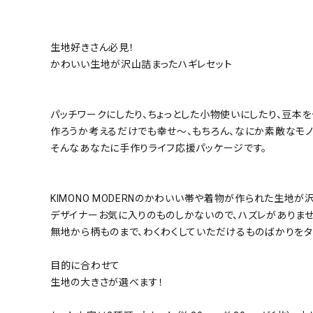
小物
新作・キャンペーン
生地好きさん必見！
かわいい生地が沢山詰まったハギレセット
SALE
帯結び動画
パッチワークにしたり、ちょっとした小物使いにしたり、豆本
作ろうか考えるだけでも幸せ～、もちろん、なにか素敵なモ
キモノ読ミモノ
そんなあなたに手作りライフ応援パッケージです。
SHOPPING GUIDE
KIMONO MODERNのかわいい帯や着物が作られた生地が
デザイナーお気に入りのものしかないので、ハズレがありませ
ABOUT
無地から柄ものまで、わくわくしていただけるものばかりをタ
INFORMATION
目的に合わせて
生地の大きさが選べます！