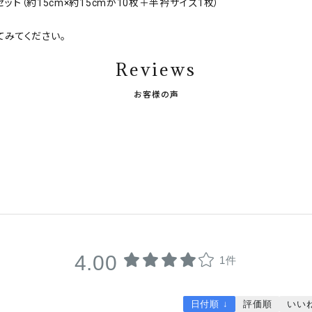
セット（約15cm×約15cmが10枚＋半衿サイズ1枚）
てみてください。
Reviews
お客様の声
4.00
1件
日付順 ↓
評価順
いい