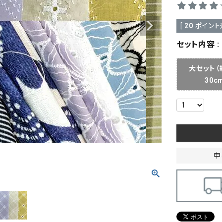
[
20
ポイント
セット内容
大セット（
30c
申