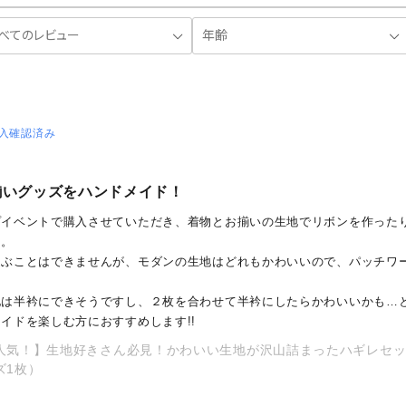
入確認済み
揃いグッズをハンドメイド！
プイベントで購入させていただき、着物とお揃いの生地でリボンを作った
た。
選ぶことはできませんが、モダンの生地はどれもかわいいので、パッチワ
地は半衿にできそうですし、２枚を合わせて半衿にしたらかわいいかも…
イドを楽しむ方におすすめします!!
人気！】生地好きさん必見！かわいい生地が沢山詰まったハギレセット 小
ズ1枚）