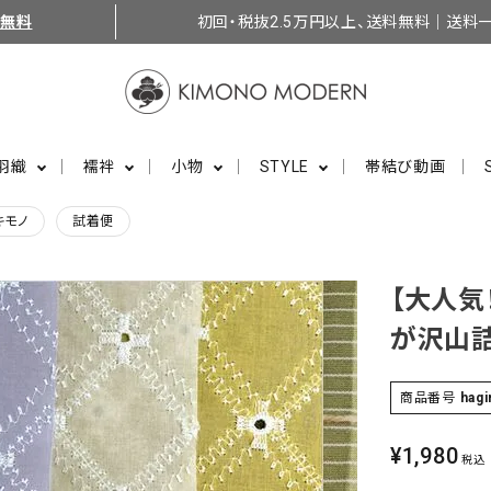
料無料
初回・税抜2.5万円以上、送料無料｜送料一
羽織
襦袢
小物
STYLE
帯結び動画
キモノ
試着便
【大人気
が沢山
商品番号
hagi
¥
1,980
税込