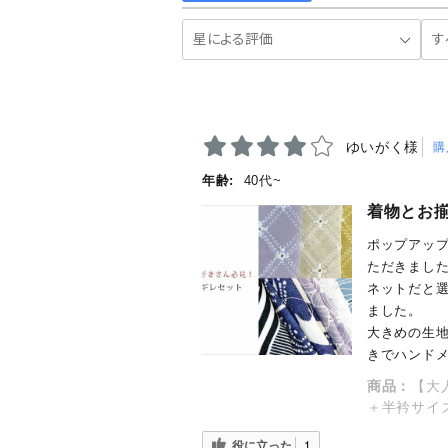
ゆいがく様
購
年齢:
40代~
着物とお
ポップアッ
ただきまし
ネットだと
ました。
大きめの生
きでハンドメ
商品：
【大
＋半衿サイ
役に立った
1