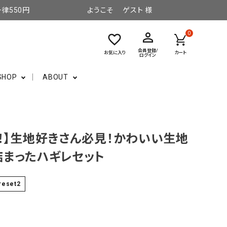
律550円
ようこそ ゲスト 様
perm_identity
0
favorite_border
会員登録/
お気に入り
カート
ログイン
SHOP
ABOUT
！】生地好きさん必見！かわいい生地
詰まったハギレセット
reset2