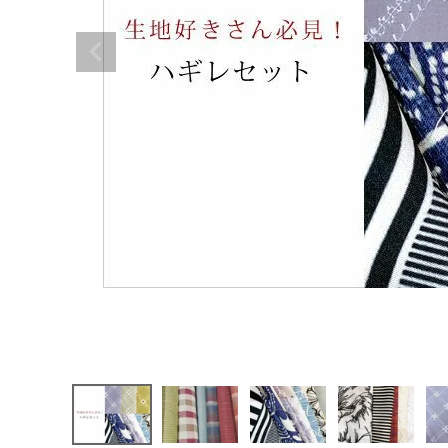
着物
襦袢
帯
羽織