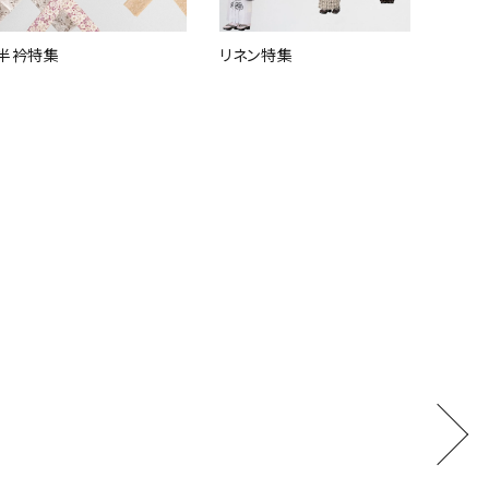
半衿特集
リネン特集