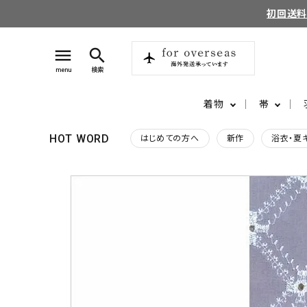
初回送
menu
search
menu
検索
着物
帯
HOT WORD
はじめての方へ
新作
浴衣・夏
search
login
perm_identity
ログイン
会員登録
ようこそ ゲスト 様