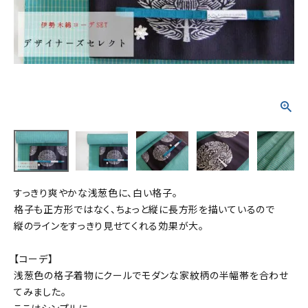
タイプから探す
カジュアル
ソシアル
フォーマル
商品タイプ
着物
在庫有
アーカイブ商品
セール商品
襦袢
素材から探す
帯
すっきり爽やかな浅葱色に、白い格子。
正絹
木綿・麻
ポリエステル
その他
格子も正方形ではなく、ちょっと縦に長方形を描いているので
縦のラインをすっきり見せてくれる効果が大。
羽織
価格から探す
【コーデ】
小物
0-5,000円
5,000-10,000円
10,000-20,000円
浅葱色の格子着物にクールでモダンな家紋柄の半幅帯を合わせ
てみました。
20,000-30,000円
30,000円以上
新作・キャンペーン