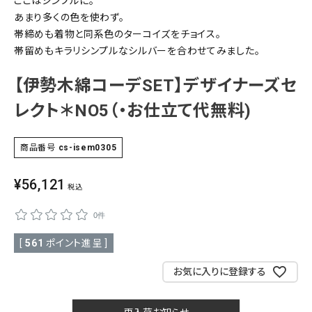
ここはシンプルに。
あまり多くの色を使わず。
SALE
色から探す
帯締めも着物と同系色のターコイズをチョイス。
帯留めもキラリシンプルなシルバーを合わせてみました。
帯結び動画
【伊勢木綿コーデSET】デザイナーズセ
キモノ読ミモノ
レクト＊NO5（・お仕立て代無料)
SHOPPING GUIDE
商品番号
cs-isem0305
tune
絞り込んで検索
ABOUT
¥
56,121
税込
INFORMATION
0件
[
561
ポイント進呈 ]
お気に入りに登録する