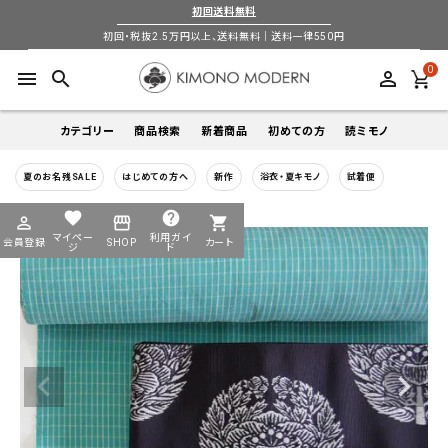
初回送料無料
初回・税抜2.5万円以上、送料無料｜送料一律550円
0
menu
search
perm_identity
カテゴリー
商品検索
新着商品
初めての方
読ミモノ
夏のお名残SALE
はじめての方へ
新作
浴衣・夏キモノ
試着便
着物
キーワードから探す
favorite
help
perm_identity
storefront
shopping_cart
search
search
マイペー
利用ガイ
会員登録
SHOP
カート
帯
ジ
ド
login
perm_identity
季節から探す
ログイン
会員登録
羽織
通年
5-9月
夏季以外通年
春
夏
秋
冬
ようこそ ゲスト 様
襦袢
カテゴリーから探す
小物
着物
帯
羽織
襦袢
小物