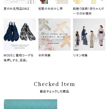
夏のお名残品SALE
初夏のおめかし帯
肌触り抜群！赤ちゃんガ
ーゼの半襦袢
MODEに着物コーデを
半衿特集
リネン特集
後押しする、足袋。
Checked Item
最近チェックした商品