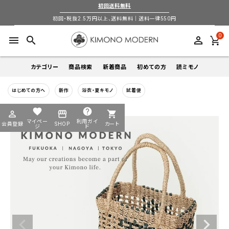
初回送料無料
初回・税抜2.5万円以上、送料無料｜送料一律550円
0
menu
search
perm_identity
カテゴリー
商品検索
新着商品
初めての方
読ミモノ
はじめての方へ
新作
浴衣・夏キモノ
試着便
着物
キーワードから探す
favorite
help
perm_identity
storefront
shopping_cart
search
search
マイペー
利用ガイ
会員登録
SHOP
カート
帯
ジ
ド
login
perm_identity
季節から探す
ログイン
会員登録
羽織
通年
5-9月
夏季以外通年
春
夏
秋
冬
ようこそ ゲスト 様
襦袢
カテゴリーから探す
小物
着物
帯
羽織
襦袢
小物