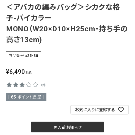
＜アバカの編みバッグ＞シカクな格
SALE
色から探す
子-バイカラー
帯結び動画
MONO（W20×D10×H25cm・持ち手の
高さ13cm)
キモノ読ミモノ
商品番号
a25-30
SHOPPING GUIDE
tune
絞り込んで検索
¥
6,490
ABOUT
税込
1件
INFORMATION
[
65
ポイント進呈 ]
お気に入りに登録する
再入荷お知らせ