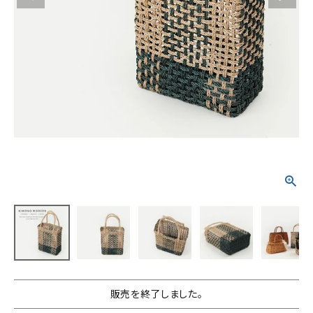
タイプから探す
カジュアル
ソシアル
フォーマル
商品タイプ
着物
在庫有
アーカイブ商品
セール商品
襦袢
素材から探す
帯
正絹
木綿・麻
ポリエステル
その他
羽織
価格から探す
小物
0-5,000円
5,000-10,000円
10,000-20,000円
販売を終了しました。
20,000-30,000円
30,000円以上
新作・キャンペーン