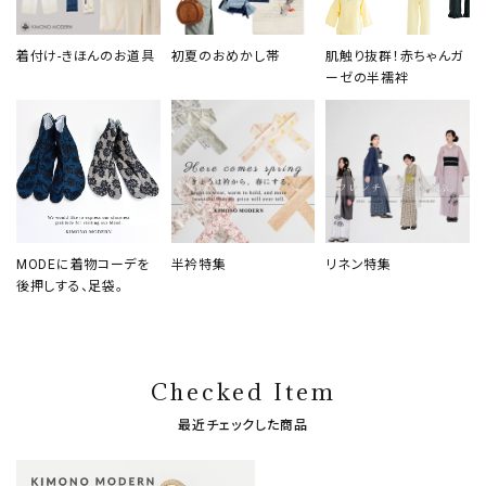
着付け-きほんのお道具
初夏のおめかし帯
肌触り抜群！赤ちゃんガ
ーゼの半襦袢
MODEに着物コーデを
半衿特集
リネン特集
後押しする、足袋。
Checked Item
最近チェックした商品