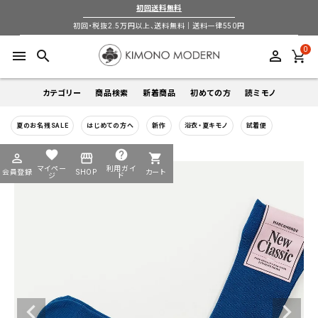
初回送料無料
初回・税抜2.5万円以上、送料無料｜送料一律550円
0
menu
search
perm_identity
カテゴリー
商品検索
新着商品
初めての方
読ミモノ
夏のお名残SALE
はじめての方へ
新作
浴衣・夏キモノ
試着便
着物
キーワードから探す
favorite
help
perm_identity
storefront
shopping_cart
search
search
マイペー
利用ガイ
会員登録
SHOP
カート
帯
ジ
ド
login
perm_identity
季節から探す
ログイン
会員登録
羽織
通年
5-9月
夏季以外通年
春
夏
秋
冬
ようこそ ゲスト 様
襦袢
カテゴリーから探す
小物
着物
帯
羽織
襦袢
小物