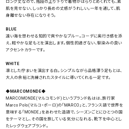
ロング丈なので、階段の上り下りで着物がはらりとめくれても、素
肌を見せない、しっかり長めの丈感がうれしい。一年を通して、肌
身離せない存在になりそう。
BLUE
遠い海を想わせる知的で爽やかなブルー。コーデに奥行き感を添
え、軽やかな足もとを演出します。個性的過ぎない、馴染みの良い
アクセントカラーです。
WHITE
凛とした佇まいを演出する白。シンプルながら品格漂う足もとは、
大人の余裕と洗練されたスタイルに導いてくれる一足です。
◆MARCOMONDE◆
MARCOMONDE(マルコモンド)というブランド名はは、旅行家
Marco Polo(マルコ・ポーロ)の「MARCO」と、フランス語で世界を
意味する「MONDE」をあわせた造語で、シーズンごとにひとつの国
をテーマとし、その国を旅している気分になれる、靴下を中心とし
たレッグウェアブランド。