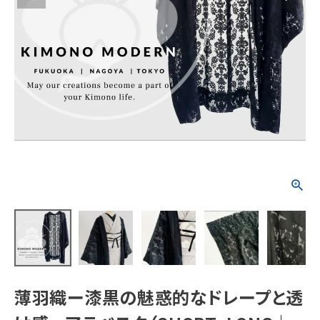
タイプから探す
カジュアル
ソシアル
フォーマル
商品タイプ
着物
在庫有
アーカイブ商品
セール商品
襦袢
素材から探す
帯
正絹
木綿・麻
ポリエステル
その他
羽織
価格から探す
小物
0-5,000円
5,000-10,000円
10,000-20,000円
薄羽織ー漆黒の魅惑的なドレープと透
20,000-30,000円
30,000円以上
新作・キャンペーン