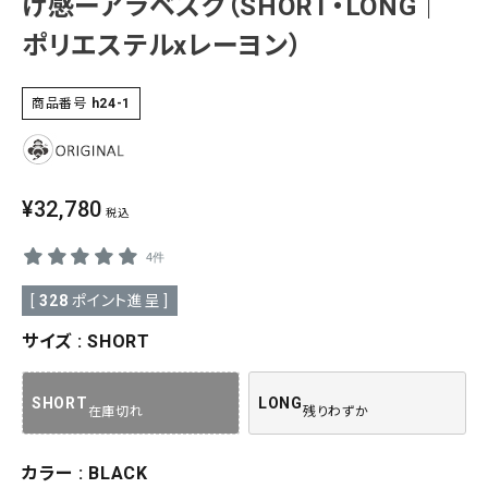
け感ーアラベスク（SHORT・LONG｜
SALE
ポリエステルxレーヨン）
色から探す
帯結び動画
商品番号
h24-1
キモノ読ミモノ
¥
32,780
SHOPPING GUIDE
税込
tune
絞り込んで検索
4件
ABOUT
[
328
ポイント進呈 ]
INFORMATION
サイズ
SHORT
SHORT
LONG
在庫切れ
残りわずか
カラー
BLACK