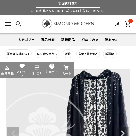
初回送料無料
初回・税抜2.5万円以上、送料無料｜送料一律550円
0
menu
search
perm_identity
カテゴリー
商品検索
新着商品
初めての方
読ミモノ
夏のお名残SALE
はじめての方へ
新作
浴衣・夏キモノ
試着便
着物
キーワードから探す
favorite
help
perm_identity
storefront
shopping_cart
search
search
マイペー
利用ガイ
会員登録
SHOP
カート
帯
ジ
ド
login
perm_identity
季節から探す
ログイン
会員登録
羽織
通年
5-9月
夏季以外通年
春
夏
秋
冬
ようこそ ゲスト 様
襦袢
カテゴリーから探す
小物
着物
帯
羽織
襦袢
小物