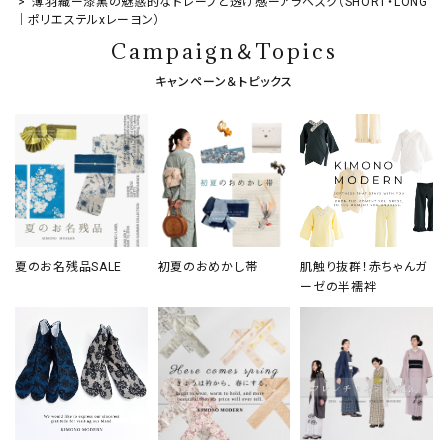
薄羽織ー漆黒の魅惑的なドレープと透け感ーアラベスク（SHORT・LONG
｜ポリエステルxレーヨン）
Campaign＆Topics
キャンペーン＆トピックス
夏のお名残品SALE
初夏のおめかし帯
肌触り抜群！赤ちゃんガ
ーゼの半襦袢