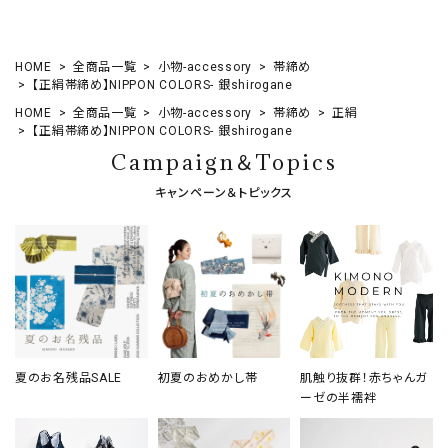
HOME
全商品一覧
小物-accessory
帯締め
【正絹帯締め】NIPPON COLORS- 銀shirogane
HOME
全商品一覧
小物-accessory
帯締め
正絹
【正絹帯締め】NIPPON COLORS- 銀shirogane
Campaign＆Topics
キャンペーン＆トピックス
夏のお名残品SALE
初夏のおめかし帯
肌触り抜群！赤ちゃんガ
ーゼの半襦袢