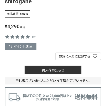
shirogane
SALE
色から探す
商品番号
a25-5
帯結び動画
¥
4,290
税込
キモノ読ミモノ
1件
SHOPPING GUIDE
[
43
ポイント進呈 ]
tune
絞り込んで検索
お気に入りに登録する
ABOUT
INFORMATION
再入荷お知らせ
申し訳ございません。ただいま在庫がございません。