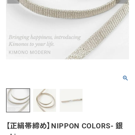
タイプから探す
カジュアル
ソシアル
フォーマル
商品タイプ
着物
在庫有
アーカイブ商品
セール商品
襦袢
素材から探す
帯
正絹
木綿・麻
ポリエステル
その他
羽織
価格から探す
小物
0-5,000円
5,000-10,000円
10,000-20,000円
【正絹帯締め】NIPPON COLORS- 銀
20,000-30,000円
30,000円以上
新作・キャンペーン