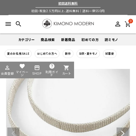
初回送料無料
初回・税抜2.5万円以上、送料無料｜送料一律550円
0
menu
search
perm_identity
カテゴリー
商品検索
新着商品
初めての方
読ミモノ
夏のお名残SALE
はじめての方へ
新作
浴衣・夏キモノ
試着便
着物
キーワードから探す
favorite
help
perm_identity
storefront
shopping_cart
search
search
マイペー
利用ガイ
会員登録
SHOP
カート
帯
ジ
ド
login
perm_identity
季節から探す
ログイン
会員登録
羽織
通年
5-9月
夏季以外通年
春
夏
秋
冬
ようこそ ゲスト 様
襦袢
カテゴリーから探す
小物
着物
帯
羽織
襦袢
小物