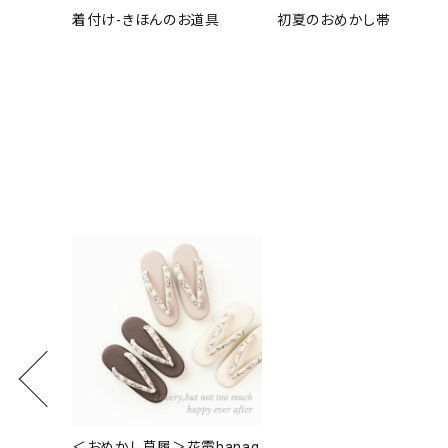
着付け-きほんのお道具
初夏のおめかし帯
＜おめかし草履＞花霞hanag