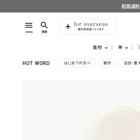
初回送
menu
search
menu
検索
着物
帯
HOT WORD
はじめての方へ
新作
浴衣・夏
search
login
perm_identity
ログイン
会員登録
ようこそ ゲスト 様