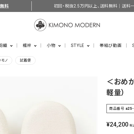
料無料
初回・税抜2.5万円以上、送料無料｜送料一
羽織
襦袢
小物
STYLE
帯結び動画
キモノ
試着便
＜おめか
軽量）
商品番号
a25
¥
24,200
税