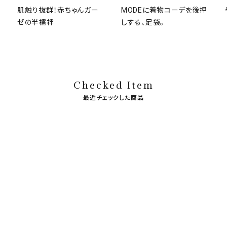
肌触り抜群！赤ちゃんガー
MODEに着物コーデを後押
ゼの半襦袢
しする、足袋。
Checked Item
最近チェックした商品