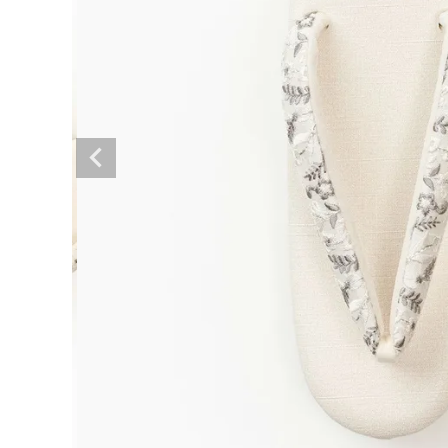
着物
襦袢
帯
羽織