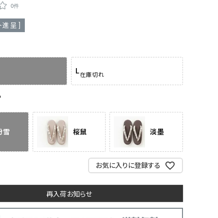
0件
進呈 ]
L
在庫切れ
雪
粉雪
桜鼠
淡墨
お気に入りに登録する
再入荷お知らせ