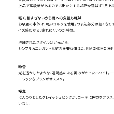
上品で高級感があるのでお出かけする場所を選ばず1足ある
軽く、細すぎないから足への負担も軽減
お草履の本体は、軽いコルクを使用。つま先部分は細くなり
イズ感だから、疲れにくいのが特徴。
洗練されたスタイルは足元から。
シンプル＆エレガントな魅力を兼ね備えた、KIMONOMODE
粉雪
光を透かしたような、透明感のある黄みがかったホワイト。
ーシックなブランがオススメ。
桜鼠
ほんのりとしたグレイッシュピンクが、コーデに色香をプラス
いなし。