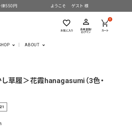
律550円
ようこそ ゲスト 様
perm_identity
0
favorite_border
会員登録/
お気に入り
カート
ログイン
SHOP
ABOUT
し草履＞花霞hanagasumi（3色・
-21
込