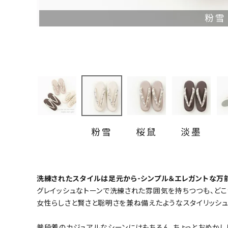
小物
粉雪
新作・キャンペーン
SALE
帯結び動画
キモノ読ミモノ
粉雪
桜鼠
淡墨
SHOPPING GUIDE
ABOUT
洗練されたスタイルは足元から-シンプル＆エレガントな万
INFORMATION
グレイッシュなトーンで洗練された雰囲気を持ちつつも、どこ
女性らしさと賢さと聡明さを兼ね備えたようなスタイリッシュ
普段着のカジュアルなシーンにはもちろん、ちょっとおめかし