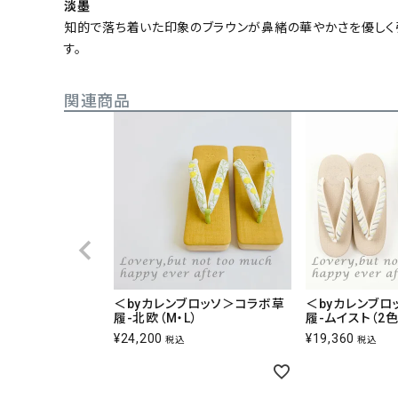
淡墨
知的で落ち着いた印象のブラウンが鼻緒の華やかさを優しく
す。
関連商品
＜byカレンブロッソ＞コラボ草
＜byカレンブロ
履-北欧（M・L）
履-ムイスト（2色|
¥
24,200
¥
19,360
税込
税込