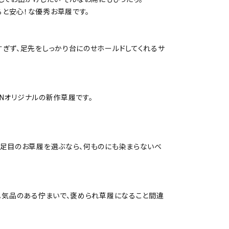
と安心！な優秀お草履です。
すぎず、足先をしっかり台にのせホールドしてくれるサ
RNオリジナルの新作草履です。
一足目のお草履を選ぶなら、何ものにも染まらないベ
。気品のある佇まいで、褒められ草履になること間違