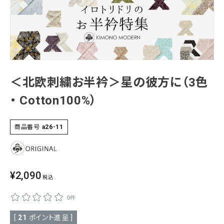
SALE
色から探す
帯結び動画
キモノ読ミモノ
＜北欧刺繍お半衿＞星の彼方に（3色
SHOPPING GUIDE
・ Cotton100%）
tune
絞り込んで検索
ABOUT
商品番号
a26-11
INFORMATION
¥
2,090
税込
0件
[
21
ポイント進呈 ]