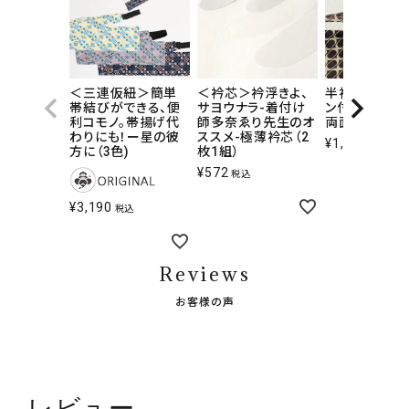
＜三連仮紐＞簡単
＜衿芯＞衿浮きよ、
半衿・付け袖
帯結びができる、便
サヨウナラ-着付け
ン付け替え！-
利コモノ。帯揚げ代
師多奈ゑり先生のオ
両面テープ
わりにも！ー星の彼
ススメ-極薄衿芯（2
¥
1,100
税込
方に（3色)
枚1組）
¥
572
税込
¥
3,190
税込
Reviews
お客様の声
レビュー