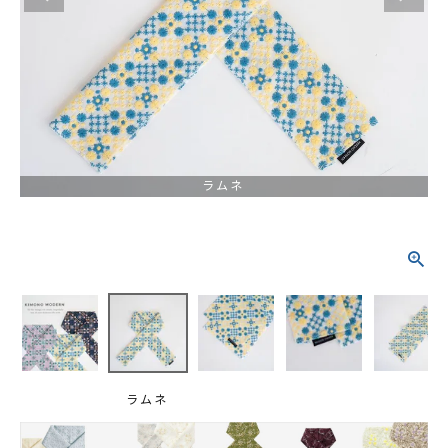
タイプから探す
カジュアル
ソシアル
フォーマル
商品タイプ
着物
ラムネ
在庫有
アーカイブ商品
セール商品
襦袢
素材から探す
帯
正絹
木綿・麻
ポリエステル
その他
羽織
価格から探す
小物
0-5,000円
5,000-10,000円
10,000-20,000円
ラムネ
20,000-30,000円
30,000円以上
新作・キャンペーン