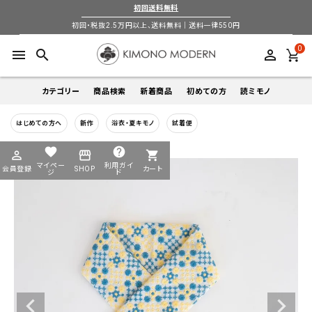
初回送料無料
初回・税抜2.5万円以上、送料無料｜送料一律550円
0
menu
search
perm_identity
カテゴリー
商品検索
新着商品
初めての方
読ミモノ
はじめての方へ
新作
浴衣・夏キモノ
試着便
着物
キーワードから探す
favorite
help
perm_identity
storefront
shopping_cart
search
search
マイペー
利用ガイ
会員登録
SHOP
カート
帯
ジ
ド
login
perm_identity
季節から探す
ログイン
会員登録
羽織
通年
5-9月
夏季以外通年
春
夏
秋
冬
ようこそ ゲスト 様
襦袢
カテゴリーから探す
小物
着物
帯
羽織
襦袢
小物