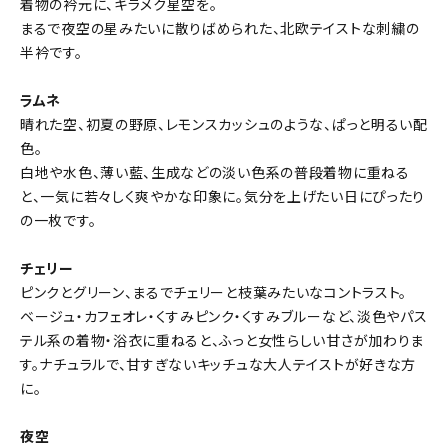
着物の衿元に、キラメク星空を。
まるで夜空の星みたいに散りばめられた、北欧テイストな刺繍の
半衿です。
ラムネ
晴れた空、初夏の野原、レモンスカッシュのような、ぱっと明るい配
色。
白地や水色、薄い藍、生成などの淡い色系の普段着物に重ねる
と、一気に若々しく爽やかな印象に。気分を上げたい日にぴったり
の一枚です。
チェリー
ピンクとグリーン、まるでチェリーと枝葉みたいなコントラスト。
ベージュ・カフェオレ・くすみピンク・くすみブルーなど、淡色やパス
テル系の着物・浴衣に重ねると、ふっと女性らしい甘さが加わりま
す。ナチュラルで、甘すぎないキッチュな大人テイストが好きな方
に。
夜空