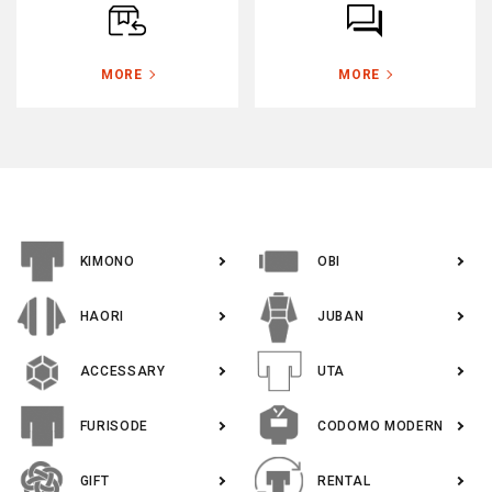
ポリエステル
その他
ABOUT
MORE
MORE
INFORMATION
色から探す
KIMONO
OBI
tune
絞り込んで検索
HAORI
JUBAN
ACCESSARY
UTA
FURISODE
CODOMO MODERN
GIFT
RENTAL