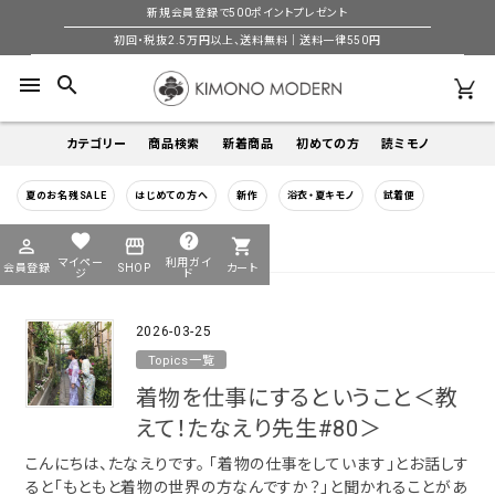
新規会員登録で500ポイントプレゼント
初回・税抜2.5万円以上、送料無料｜送料一律550円
menu
search
カテゴリー
商品検索
新着商品
初めての方
読ミモノ
夏のお名残SALE
はじめての方へ
新作
浴衣・夏キモノ
試着便
着物
キーワードから探す
favorite
help
HOME
着物の仕事
perm_identity
storefront
shopping_cart
search
search
マイペー
利用ガイ
会員登録
SHOP
カート
帯
ジ
ド
2026-03-25
季節から探す
羽織
Topics一覧
年間
着物を仕事にするということ＜教
5-9月
襦袢
えて！たなえり先生#80＞
夏季以外通年
冬
こんにちは、たなえりです。 「着物の仕事をしています」とお話しす
小物
ると「もともと着物の世界の方なんですか？」と聞かれることがあ
着物