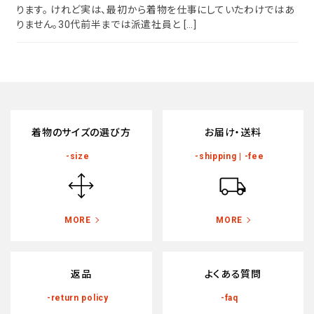
ります。 けれど実は、最初から着物を仕事にしていたわけではあ
カテゴリーから探す
りません。30代前半までは派遣社員と […]
襦袢
帯
タイプから探す
羽織
カジュアル
ソシアル
着物のサイズの選び方
お届け・送料
小物
フォーマル
-size
-shipping | -fee
商品タイプ
新作・キャンペーン
在庫有
MORE
MORE
アーカイブ商品
帯結び動画
素材から探す
返品
よくある質問
キモノ読ミモノ
正絹
-return policy
-faq
木綿・麻
SHOPPING GUIDE