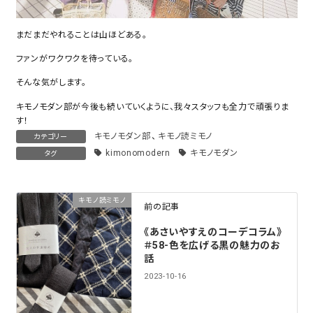
まだまだやれることは山ほどある。
ファンがワクワクを待っている。
そんな気がします。
キモノモダン部が今後も続いていくように、我々スタッフも全力で頑張りま
す！
キモノモダン部
、
キモノ読ミモノ
カテゴリー
kimonomodern
キモノモダン
タグ
キモノ読ミモノ
前の記事
《あさいやすえのコーデコラム》
＃58-色を広げる黒の魅力のお
話
2023-10-16