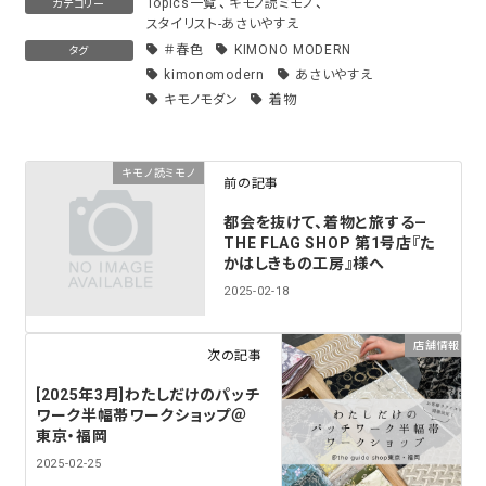
Topics一覧
、
キモノ読ミモノ
、
カテゴリー
スタイリスト-あさいやすえ
＃春色
KIMONO MODERN
タグ
kimonomodern
あさいやすえ
キモノモダン
着物
キモノ読ミモノ
前の記事
都会を抜けて、着物と旅する—
THE FLAG SHOP 第1号店『た
かはしきもの工房』様へ
2025-02-18
店舗情報
次の記事
[2025年3月]わたしだけのパッチ
ワーク半幅帯ワークショップ＠
東京・福岡
2025-02-25