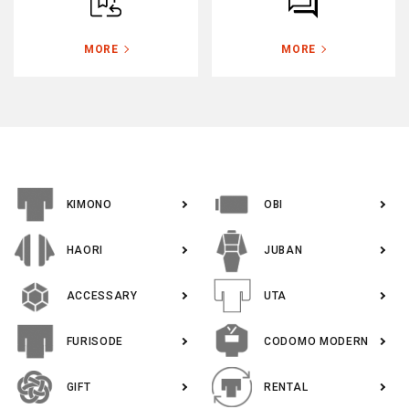
ポリエステル
その他
ABOUT
MORE
MORE
INFORMATION
色から探す
KIMONO
OBI
tune
絞り込んで検索
HAORI
JUBAN
ACCESSARY
UTA
FURISODE
CODOMO MODERN
GIFT
RENTAL