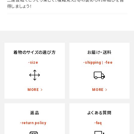
得しましょう！
カテゴリーから探す
襦袢
帯
タイプから探す
羽織
カジュアル
着物のサイズの選び方
お届け・送料
ソシアル
小物
フォーマル
-size
-shipping | -fee
商品タイプ
新作・キャンペーン
在庫有
MORE
MORE
アーカイブ商品
帯結び動画
返品
よくある質問
素材から探す
キモノ読ミモノ
-return policy
-faq
正絹
木綿・麻
SHOPPING GUIDE