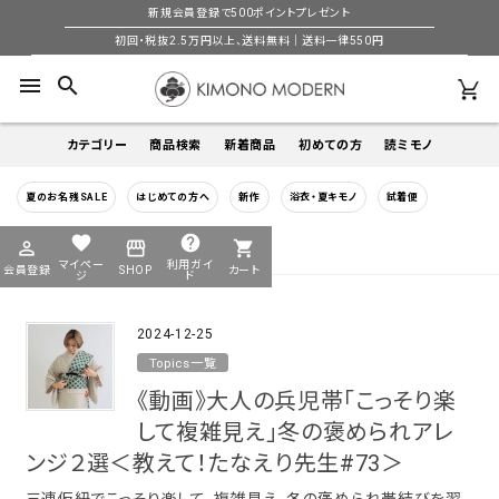
新規会員登録で500ポイントプレゼント
初回・税抜2.5万円以上、送料無料｜送料一律550円
menu
search
カテゴリー
商品検索
新着商品
初めての方
読ミモノ
夏のお名残SALE
はじめての方へ
新作
浴衣・夏キモノ
試着便
着物
キーワードから探す
favorite
help
HOME
福袋
perm_identity
storefront
shopping_cart
search
search
マイペー
利用ガイ
会員登録
SHOP
カート
帯
ジ
ド
2024-12-25
季節から探す
羽織
Topics一覧
年間
《動画》大人の兵児帯「こっそり楽
5-9月
襦袢
して複雑見え」冬の褒められアレ
夏季以外通年
冬
ンジ２選＜教えて！たなえり先生#73＞
小物
着物
三連仮紐でこっそり楽して、複雑見え。冬の褒められ帯結びを習