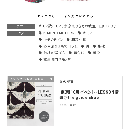
HPはこちら
インスタはこちら
キモノ読ミモノ
、
多奈ゑりきもの教室ー田中えり子
カテゴリー
KIMONO MODERN
キモノ
タグ
キモノモダン
和装小物
多奈ゑりきものコラム
帯
帯枕
帯枕の選び方
着付け
着物
試着専門キモノ店
お知らせｰKIMONO MODERN
前の記事
[東京]10月イベント・LESSON情
報＠the guide shop
2025-10-01