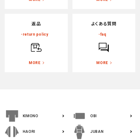
返品
よくある質問
-return policy
-faq
MORE
MORE
KIMONO
OBI
HAORI
JUBAN