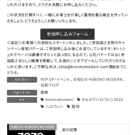
いただけますので、どうぞお気軽にお申し込みください。
この状況を打開すべく、一緒にお客さまが楽しく着物を着る機会を作ってい
きましょう。どうぞよろしくお願いいたします。
参加申し込みフォーム
＜追記＞お客様への告知もスタートいたしました。ご参加店さま用のキャ
ンペーン告知バナーは、ご参加申し込み後にお送りしていますが、#ハッシ
ュタグページは画像がずらっと並ぶ形になるので、公式バナーではなく参
加店さまらしい画像を掲載して、お店のことをアピールしていただくのがよ
いかと思います。ご不明な点は、shop@kimonomodern.com濱田あてに
どうぞ。
POP UP・イベント
、
お知らせｰKIMONO MODERN
、
カテゴリー
社長ブログ
画像
フォーマット
kimonomodern
きものでハロウィン2020
タグ
ハロウィン
着物
お知らせｰKIMONO MODERN
前の記事