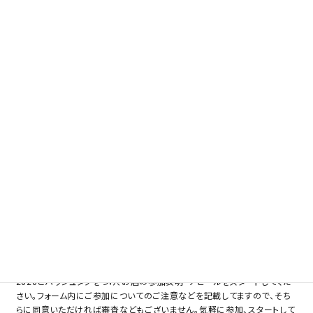
にはきっと楽しんでいただけるかと思います。
イベント期間は 2020/10/10-10/31
世の中のハロウィンと連動した、楽しい企画ですので、店主自らが、ハロウ
ィンコスプレでお迎えするなど、お店独自の企画を考えてみてはいかがで
しょう。スタンプラリーのように、お客様も楽しみながら遊びにきてもらえる
ことがまずは第一。この機会に、お客様も店舗様も楽しめるお店づくりをし
てみられるのはいかがでしょうか（営業日や営業時間は、イベント期間内で
店舗様の都合に合わせていただいて大丈夫です）
途中参加もOK！ご参加お待ちしてま
す
10/10を過ぎても、ご参加はOKです。
申し込みフォームからお申し込み後、早速インスタで#きものでハロウィン
2020とハッシュタグをつけ、お店の参加表明・アピールをスタートしてくだ
さい。フォーム内にご参加についてのご注意などを記載してますので、そち
らに同意いただければ審査などもございません。気軽に参加、スタートして