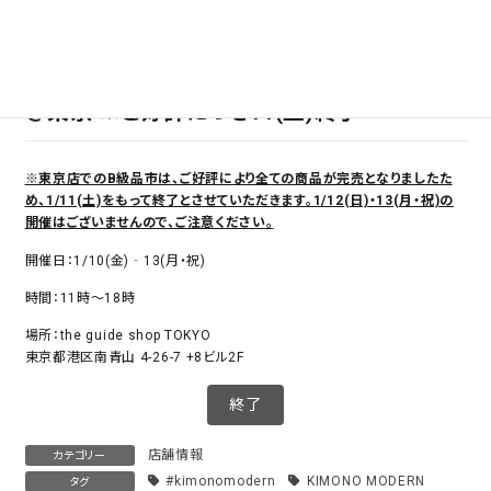
＠東京
※ご好評につき11(土)終了
※東京店でのB級品市は、ご好評により全ての商品が完売となりましたた
め、1/11(土)をもって終了とさせていただきます。1/12(日)・13(月・祝)の
開催はございませんので、ご注意ください。
開催日：1/10(金)‐13(月・祝)
時間：11時～18時
場所：the guide shop TOKYO
東京都港区南青山 4-26-7 +8ビル2F
終了
店舗情報
カテゴリー
#kimonomodern
KIMONO MODERN
タグ