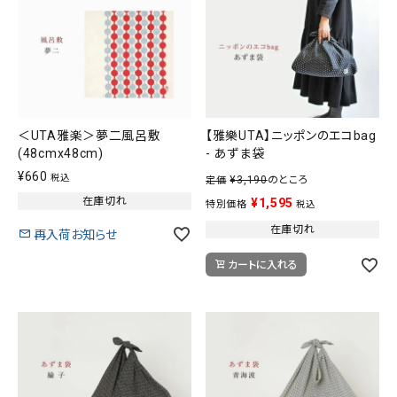
＜UTA雅楽＞夢二風呂敷
【雅樂UTA】ニッポンのエコbag
(48cmx48cm)
- あずま袋
¥
660
税込
¥
3,190
のところ
定価
在庫切れ
¥
1,595
特別価格
税込
在庫切れ
再入荷お知らせ
カートに入れる