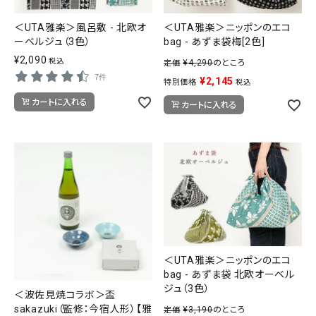
SALE
＜UTA雅楽＞風呂敷 - 北欧オ
＜UTA雅楽＞ニッポンのエコ
色から探す
ーベルジュ（3色）
bag - あずま袋梅[2色]
¥
2,090
帯結び動画
税込
¥
4,290
のところ
定価
7件
¥
2,145
特別価格
税込
キモノ読ミモノ
カートに入れる
カートに入れる
SHOPPING GUIDE
tune
絞り込んで検索
ABOUT
INFORMATION
＜UTA雅楽＞ニッポンのエコ
bag - あずま袋 北欧オーベル
ジュ（3色）
＜波佐見焼コラボ＞盃
sakazuki（監修：今宿人形）【雅
¥
3,190
のところ
定価