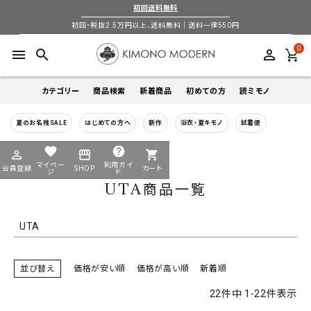
初回送料無料
バンドル販売
初回・税抜2.5万円以上、送料無料｜送料一律550円
0
menu
search
perm_identity
予約商品
予約商品のみを表示
カテゴリー
商品検索
新着商品
初めての方
読ミモノ
並び順
夏のお名残SALE
はじめての方へ
新作
浴衣・夏キモノ
試着便
着物
新着順
登録順
価格が安い順
キーワードから探す
価格が高い順
優先度順
レビュー順
favorite
help
HOME
UTA商品一覧
perm_identity
storefront
shopping_cart
search
search
キーワードヒット順
マイペー
利用ガイ
会員登録
SHOP
カート
帯
ジ
ド
UTA商品一覧
検索
login
perm_identity
季節から探す
ログイン
会員登録
羽織
UTA
通年
5-9月
夏季以外通年
春
夏
秋
冬
ようこそ ゲスト 様
襦袢
並び替え
価格が安い順
価格が高い順
新着順
カテゴリーから探す
22
件中
1
-
22
件表示
小物
着物
帯
羽織
襦袢
小物