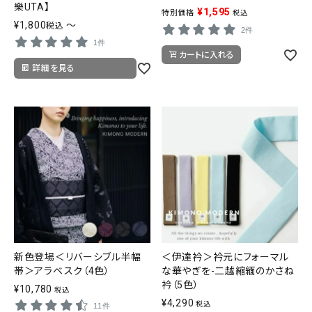
樂UTA】
¥
1,595
特別価格
税込
¥
1,800
〜
税込
2件
1件
カートに入れる
詳細を見る
新色登場＜リバーシブル半幅
＜伊達衿＞衿元にフォーマル
帯＞アラベスク（4色）
な華やぎを-二越縮緬のかさね
衿（5色）
¥
10,780
税込
¥
4,290
税込
11件