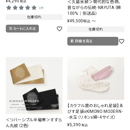
¥
4,290
＜久留米絣＞現代的な色柄、
税込
昔ながらの伝統-NAYUTA（綿
1件
100%｜別送品）
在庫切れ
¥
49,500
〜
税込
カートに入れる
在庫切れ
詳細を見る
【カラフル底のおしゃれ足袋】ゑ
びす足袋xKIMONO MODERN-
-水玉（リネンx綿・4サイズ）
＜リバーシブル半幅帯＞すずら
¥
5,390
ん丸紋（2色）
税込