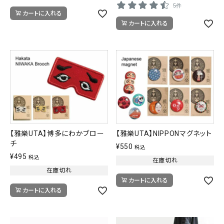
5件
カートに入れる
カートに入れる
【雅樂UTA】博多にわかブロー
【雅樂UTA】NIPPONマグネット
チ
¥
550
税込
¥
495
税込
在庫切れ
在庫切れ
カートに入れる
カートに入れる