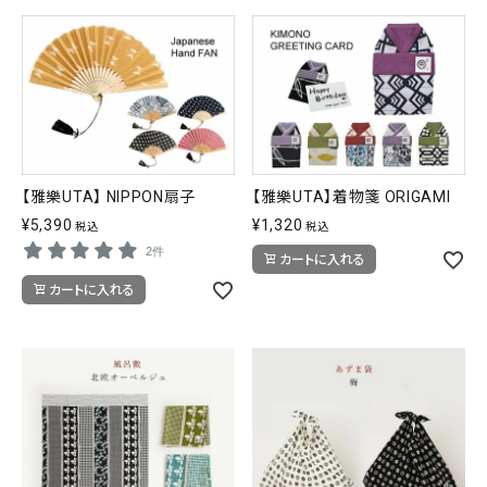
タイプから探す
カジュアル
ソシアル
フォーマル
商品タイプ
着物
【雅樂UTA】 NIPPON扇子
【雅樂UTA】着物箋 ORIGAMI
在庫有
アーカイブ商品
セール商品
¥
5,390
¥
1,320
税込
税込
襦袢
2件
カートに入れる
素材から探す
カートに入れる
帯
正絹
木綿・麻
ポリエステル
その他
羽織
価格から探す
小物
0-5,000円
5,000-10,000円
10,000-20,000円
20,000-30,000円
30,000円以上
新作・キャンペーン