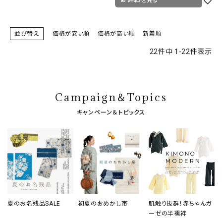
並び替え
価格が安い順
価格が高い順
新着順
22
件中
1
-
22
件表示
Campaign＆Topics
キャンペーン＆トピックス
夏のお名残品SALE
初夏のおめかし帯
肌触り抜群！赤ちゃんガ
ーゼの半襦袢