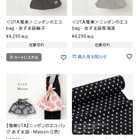
＜UTA雅楽＞ニッポンのエコ
＜UTA雅樂＞ニッポンのエコ
bag - あずま袋綸子
bag - あずま袋青海波
¥
4,290
¥
4,290
税込
税込
在庫切れ
在庫切れ
再入荷お知らせ
カートに入れる
【雅樂UTA】ニッポンのエコバッ
グ あずま袋 - Maison（2色）