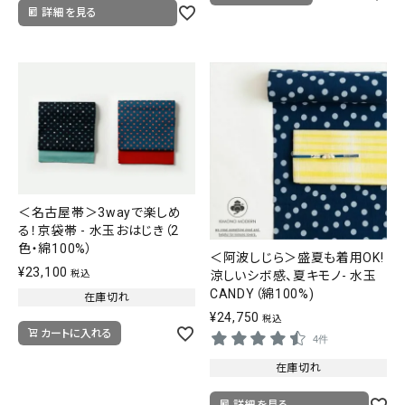
詳細を見る
＜名古屋帯＞3wayで楽しめ
る！京袋帯 - 水玉おはじき（2
色・綿100%）
＜阿波しじら＞盛夏も着用OK!
¥
23,100
涼しいシボ感、夏キモノ- 水玉
税込
CANDY（綿100%)
在庫切れ
¥
24,750
税込
カートに入れる
4件
在庫切れ
詳細を見る