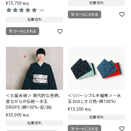
在庫切れ
¥
13,750
税込
3件
カートに入れる
在庫切れ
カートに入れる
＜久留米絣＞ 現代的な色柄、
＜リバーシブル半幅帯＞－水
昔ながらの伝統ー水玉
玉おはじき（2色・綿100%）
DROPS（綿100%・反/誂）
¥
13,200
税込
¥
33,000
税込
在庫切れ
在庫切れ
カートに入れる