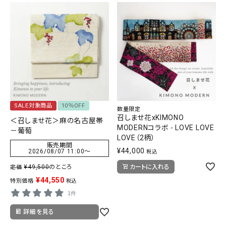
SALE対象商品
10％OFF
数量限定
召しませ花xKIMONO
＜召しませ花＞麻の名古屋帯
MODERNコラボ - LOVE LOVE
－葡萄
LOVE（2柄）
販売期間
¥
44,000
2026/08/07 11:00
〜
税込
¥
49,500
のところ
カートに入れる
定価
¥
44,550
特別価格
税込
1件
詳細を見る