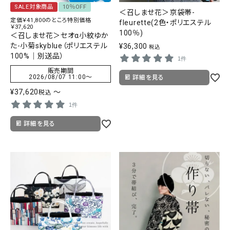
SALE対象商品
10％OFF
＜召しませ花＞京袋帯-
定価￥41,800のところ特別価格
fleurette(2色・ポリエステル
￥37,620
100％)
＜召しませ花＞セオα小紋ゆか
た-小菊skyblue（ポリエステル
¥
36,300
税込
100%｜別送品）
1件
販売期間
2026/08/07 11:00
〜
詳細を見る
¥
37,620
〜
税込
1件
詳細を見る