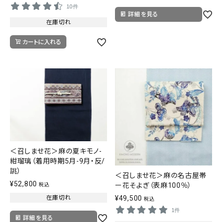
10件
詳細を見る
在庫切れ
カートに入れる
＜召しませ花＞麻の夏キモノ-
紺瑠璃（着用時期5月-9月・反/
誂）
＜召しませ花＞麻の名古屋帯
¥
52,800
ー花そよぎ（表麻100％）
税込
在庫切れ
¥
49,500
税込
1件
詳細を見る