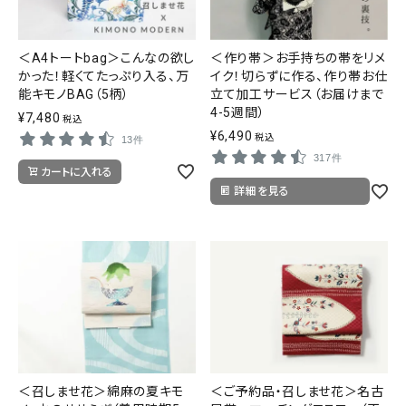
＜A4トートbag＞こんなの欲し
＜作り帯＞お手持ちの帯をリメ
かった！軽くてたっぷり入る、万
イク！切らずに作る、作り帯お仕
能キモノBAG（5柄）
立て加工サービス（お届けまで
4-5週間）
¥
7,480
税込
¥
6,490
税込
13件
317件
カートに入れる
詳細を見る
＜召しませ花＞綿麻の夏キモ
＜ご予約品・召しませ花＞名古