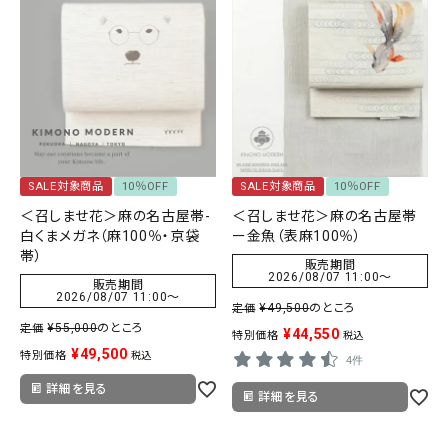
SALE
色から探す
帯結び動画
キモノ読ミモノ
SALE対象商品
10％OFF
SALE対象商品
10％OFF
SHOPPING GUIDE
tune
絞り込んで検索
＜召しませ花＞麻の名古屋帯-
＜召しませ花＞麻の名古屋帯
白くまメガネ（麻100％・京袋
ー金魚（表麻100％）
ABOUT
帯）
販売期間
2026/08/07 11:00
〜
販売期間
INFORMATION
2026/08/07 11:00
〜
¥
49,500
のところ
定価
¥
55,000
のところ
定価
¥
44,550
特別価格
税込
¥
49,500
特別価格
税込
4件
詳細を見る
詳細を見る