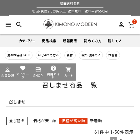
初回送料無料
バンドル販売
初回・税抜2.5万円以上、送料無料｜送料一律550円
0
menu
search
perm_identity
予約商品
予約商品のみを表示
カテゴリー
商品検索
新着商品
初めての方
読ミモノ
並び順
夏のお名残SALE
はじめての方へ
新作
浴衣・夏キモノ
試着便
着物
新着順
登録順
価格が安い順
キーワードから探す
価格が高い順
優先度順
レビュー順
favorite
help
HOME
召しませ商品一覧
perm_identity
storefront
shopping_cart
search
search
キーワードヒット順
マイペー
利用ガイ
会員登録
SHOP
カート
帯
ジ
ド
召しませ商品一覧
検索
login
perm_identity
季節から探す
ログイン
会員登録
羽織
召しませ
通年
5-9月
夏季以外通年
春
夏
秋
冬
ようこそ ゲスト 様
襦袢
並び替え
価格が安い順
価格が高い順
新着順
カテゴリーから探す
61
件中
1
-
50
件表示
小物
着物
帯
羽織
襦袢
小物