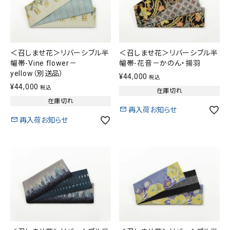
＜召しませ花＞リバーシブル半
＜召しませ花＞リバーシブル半
幅帯-Vine flower－
幅帯-花音－かのん・揚羽
yellow（別送品）
¥
44,000
税込
¥
44,000
税込
在庫切れ
在庫切れ
再入荷お知らせ
再入荷お知らせ