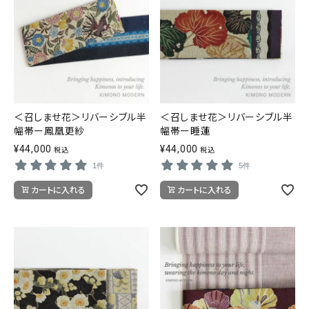
＜召しませ花＞リバーシブル半
＜召しませ花＞リバーシブル半
幅帯ー鳳凰更紗
幅帯ー睡蓮
¥
44,000
¥
44,000
税込
税込
1件
5件
カートに入れる
カートに入れる