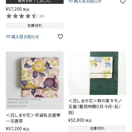
販売を終了しました。
再入荷お知らせ
¥
57,200
税込
9件
在庫切れ
再入荷お知らせ
＜召しませ花＞麻の夏キモノ-
玉露（着用時期5月-9月・反/
誂）
＜召しませ花＞京袋名古屋帯
¥
52,800
ー花唐草
税込
在庫切れ
¥
57,200
税込