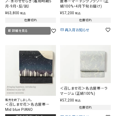
ノ- 水のせせらぎ（着用時期5
屋帯－マーチングフラワー（正
月-9月・反/誂）
絹100%・4月下旬お届け)
¥
63,800
¥
57,200
税込
税込
在庫切れ
在庫切れ
再入荷お知らせ
詳細を見る
＜召しませ花＞名古屋帯－ラ
マージュ（正絹100%)
¥
57,200
販売を終了しました。
税込
＜召しませ花＞名古屋帯－
在庫切れ
Mid blue PIANO