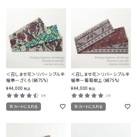
＜召しませ花＞リバーシブル半
＜召しませ花＞リバーシブル半
幅帯ーざくろ（絹75%）
幅帯ー葡萄献上（絹75%）
¥
44,000
¥
44,000
税込
税込
5件
1件
カートに入れる
カートに入れる