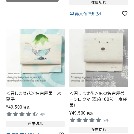
在庫切れ
再入荷お知らせ
＜召しませ花＞名古屋帯－氷
＜召しませ花＞麻の名古屋帯
菓子
ーシロクマ（表麻100％｜京袋
帯）
¥
49,500
税込
¥
49,500
税込
4件
2件
在庫切れ
在庫切れ