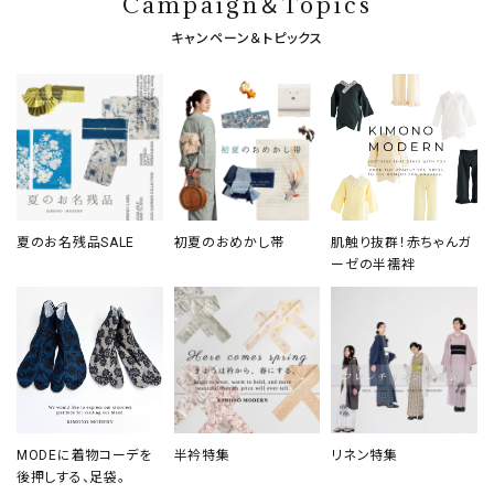
Campaign＆Topics
キャンペーン＆トピックス
夏のお名残品SALE
初夏のおめかし帯
肌触り抜群！赤ちゃんガ
ーゼの半襦袢
MODEに着物コーデを
半衿特集
リネン特集
後押しする、足袋。