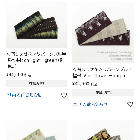
＜召しませ花＞リバーシブル半
幅帯-Moon light－green（別
送品）
＜召しませ花＞リバーシブル半
¥
44,000
幅帯-Vine flower－purple
税込
在庫切れ
¥
44,000
税込
在庫切れ
再入荷お知らせ
再入荷お知らせ