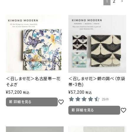
1
2
タイプから探す
カジュアル
ソシアル
フォーマル
商品タイプ
着物
在庫有
アーカイブ商品
セール商品
襦袢
素材から探す
＜召しませ花＞名古屋帯ー花
＜召しませ花＞鶴の調べ（京袋
帯
そよぎ
帯・3色)
正絹
木綿・麻
ポリエステル
その他
¥
57,200
¥
57,200
税込
税込
羽織
29件
詳細を見る
価格から探す
詳細を見る
小物
0-5,000円
5,000-10,000円
10,000-20,000円
20,000-30,000円
30,000円以上
新作・キャンペーン