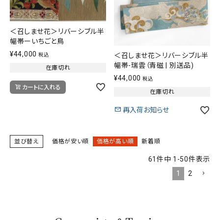
＜召しませ花＞リバーシブル半
幅帯ーいちごと鳥
¥
44,000
＜召しませ花＞リバーシブル半
税込
幅帯-瑞雲（青磁 | 別送品)
在庫切れ
¥
44,000
税込
カートに入れる
在庫切れ
再入荷お知らせ
並び替え
価格が安い順
価格が高い順
新着順
61
件中
1
-
50
件表示
1
2