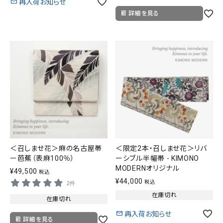
再入荷お知らせ
詳細を見る
＜召しませ花＞麻の名古屋帯
＜限定2本・召しませ花＞リバ
ー芭蕉（表麻100％）
ーシブル半幅帯 - KIMONO
MODERNオリジナル
¥
49,500
税込
¥
44,000
税込
2件
在庫切れ
在庫切れ
再入荷お知らせ
詳細を見る