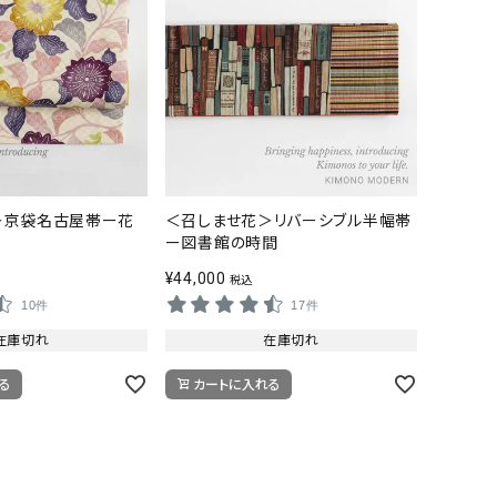
＞京袋名古屋帯ー花
＜召しませ花＞リバーシブル半幅帯
ー図書館の時間
¥
44,000
税込
10件
17件
在庫切れ
在庫切れ
る
カートに入れる