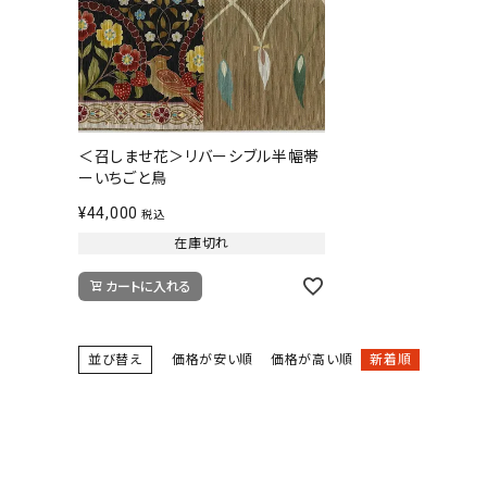
＜召しませ花＞リバーシブル半幅帯
ーいちごと鳥
¥
44,000
税込
在庫切れ
カートに入れる
並び替え
価格が安い順
価格が高い順
新着順