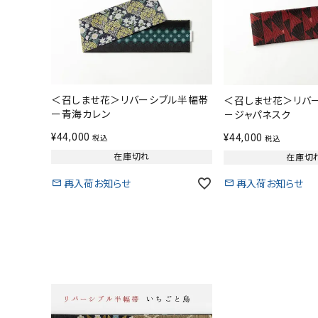
小物
新作・キャンペーン
SALE
＜召しませ花＞リバーシブル半幅帯
＜召しませ花＞リバ
帯結び動画
ー青海カレン
－ジャパネスク
¥
44,000
¥
44,000
税込
税込
キモノ読ミモノ
在庫切れ
在庫切
再入荷お知らせ
再入荷お知らせ
SHOPPING GUIDE
ABOUT
INFORMATION