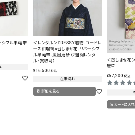
ーシブル半幅帯
＜レンタル＞DRESSY着物-コードレ
ース紺瑠璃×召しませ花-リバーシブ
ル半幅帯-鳳凰更紗（2週間レンタ
＜召しませ花
ル・買取可）
唐草
れ
¥
16,500
税込
¥
57,200
税込
在庫切れ
詳細を見る
カートに入れ