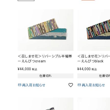
＜召しませ花＞リバーシブル半幅帯
＜召しませ花＞リバ
着物
ーえんぴつcream
ーえんぴつblack
¥
44,000
¥
44,000
税込
税込
襦袢
在庫切れ
在庫切
再入荷お知らせ
再入荷お知らせ
帯
羽織