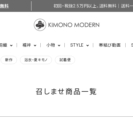
料無料
初回・税抜2.5万円以上、送料無料｜送料一
バンドル販売
予約商品
羽織
襦袢
小物
STYLE
帯結び動画
23.0cm
予約商品のみを表示
新作
浴衣・夏キモノ
試着便
並び順
新着順
登録順
レビュー順
キーワ
召しませ商品一覧
検索