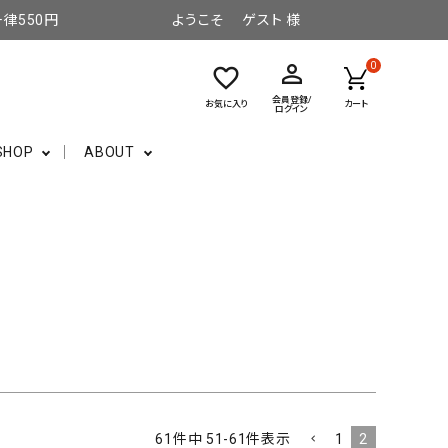
律550円
ようこそ ゲスト 様
perm_identity
0
favorite_border
会員登録/
お気に入り
カート
ログイン
SHOP
ABOUT
価格が安い順
価格が高い順
優先度順
ードヒット順
1
2
61
件中
51
-
61
件表示