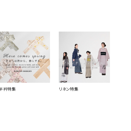
半衿特集
リネン特集