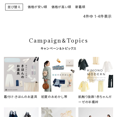
並び替え
価格が安い順
価格が高い順
新着順
4
件中
1
-
4
件表示
Campaign＆Topics
キャンペーン＆トピックス
着付け-きほんのお道具
初夏のおめかし帯
肌触り抜群！赤ちゃんガ
ーゼの半襦袢