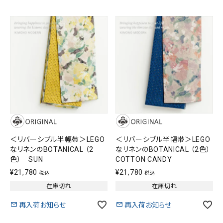
SALE
色から探す
帯結び動画
キモノ読ミモノ
SHOPPING GUIDE
tune
絞り込んで検索
ABOUT
＜リバーシブル半幅帯＞LEGO
＜リバーシブル半幅帯＞LEGO
INFORMATION
なリネンのBOTANICAL （2
なリネンのBOTANICAL （2色）
色） SUN
COTTON CANDY
¥
21,780
¥
21,780
税込
税込
在庫切れ
在庫切れ
再入荷お知らせ
再入荷お知らせ