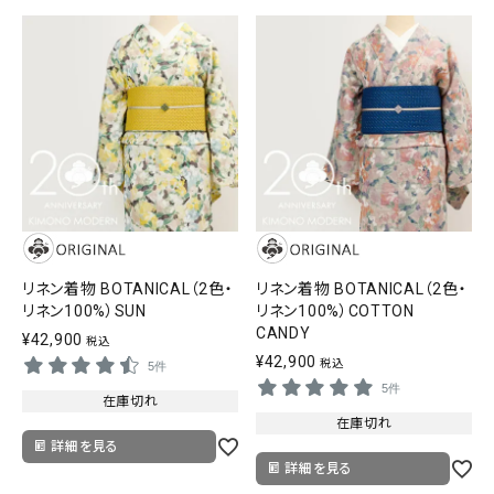
タイプから探す
カジュアル
ソシアル
フォーマル
商品タイプ
着物
在庫有
アーカイブ商品
セール商品
襦袢
リネン着物 BOTANICAL（2色・
リネン着物 BOTANICAL（2色・
素材から探す
帯
リネン100%）SUN
リネン100%）COTTON
正絹
木綿・麻
ポリエステル
その他
CANDY
¥
42,900
税込
¥
42,900
羽織
税込
5件
5件
価格から探す
在庫切れ
小物
在庫切れ
0-5,000円
5,000-10,000円
10,000-20,000円
詳細を見る
詳細を見る
20,000-30,000円
30,000円以上
新作・キャンペーン