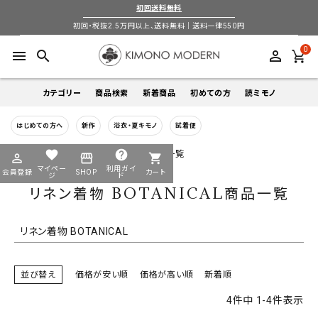
初回送料無料
バンドル販売
初回・税抜2.5万円以上、送料無料｜送料一律550円
0
menu
search
perm_identity
予約商品
予約商品のみを表示
カテゴリー
商品検索
新着商品
初めての方
読ミモノ
並び順
はじめての方へ
新作
浴衣・夏キモノ
試着便
着物
新着順
登録順
価格が安い順
キーワードから探す
価格が高い順
優先度順
レビュー順
favorite
help
HOME
リネン着物 BOTANICAL商品一覧
perm_identity
storefront
shopping_cart
search
search
キーワードヒット順
マイペー
利用ガイ
会員登録
SHOP
カート
帯
ジ
ド
リネン着物 BOTANICAL商品一覧
検索
login
perm_identity
季節から探す
ログイン
会員登録
羽織
リネン着物 BOTANICAL
通年
5-9月
夏季以外通年
春
夏
秋
冬
ようこそ ゲスト 様
襦袢
並び替え
価格が安い順
価格が高い順
新着順
カテゴリーから探す
4
件中
1
-
4
件表示
小物
着物
帯
羽織
襦袢
小物