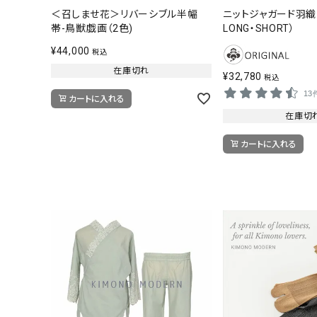
＜召しませ花＞リバーシブル半幅
ニットジャガード羽織-
帯-鳥獣戯画（2色)
LONG・SHORT）
¥
44,000
税込
在庫切れ
¥
32,780
税込
13
カートに入れる
在庫切
カートに入れる