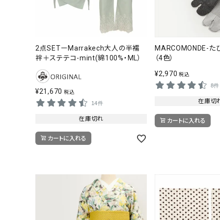
2点SETーMarrakech大人の半襦
MARCOMONDE-
袢＋ステテコ-mint(綿100%・ML）
（4色）
¥
2,970
税込
8件
¥
21,670
税込
在庫切
14件
在庫切れ
カートに入れる
カートに入れる