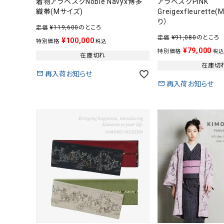
着物アラベスクNoble Navyx博多
アラベスクPINK
小物
織帯(Mサイズ)
Greigexfleuret
り）
¥
119,600
のところ
新作・キャンペーン
定価
¥
91,080
のところ
定価
¥
100,000
特別価格
税込
¥
79,000
特別価格
税込
SALE
在庫切れ
在庫切
再入荷お知らせ
帯結び動画
再入荷お知らせ
キモノ読ミモノ
SHOPPING GUIDE
ABOUT
INFORMATION