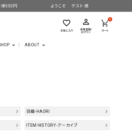
律550円
ようこそ ゲスト 様
perm_identity
0
favorite_border
会員登録/
お気に入り
カート
ログイン
SHOP
ABOUT
羽織-HAORI
ITEM HISTORY-アーカイブ