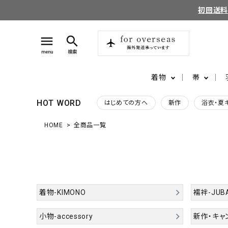
初回送
menu
search
menu
検索
着物
帯
HOT WORD
はじめての方へ
新作
浴衣・夏
HOME
全商品一覧
search
login
perm_identity
ログイン
会員登録
着物-KIMONO
襦袢-JUB
ようこそ ゲスト 様
小物-accessory
新作・キャ