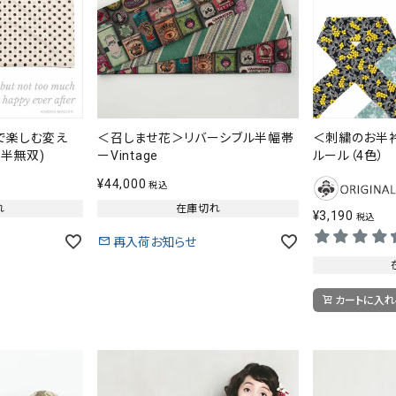
で楽しむ変え
＜召しませ花＞リバーシブル半幅帯
＜刺繍のお半衿＞B
M(半無双)
ーVintage
ルール（4色）
¥
44,000
税込
れ
在庫切れ
¥
3,190
税込
再入荷お知らせ
カートに入れ