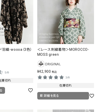
羽織-woooa（3色）
＜レース刺繍着物＞MOROCCO-
MOSS green
¥
42,900
税込
5件
3件
在庫切れ
在庫切れ
る
詳細を見る