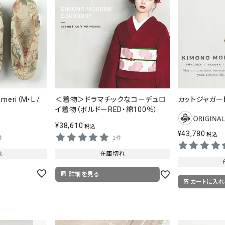
ri（M・L /
＜着物＞ドラマチックなコーデュロ
カットジャガード
イ着物（ボルドーRED・綿100％）
¥
38,610
税込
¥
43,780
税込
件
1件
れ
在庫切れ
詳細を見る
カートに入れ