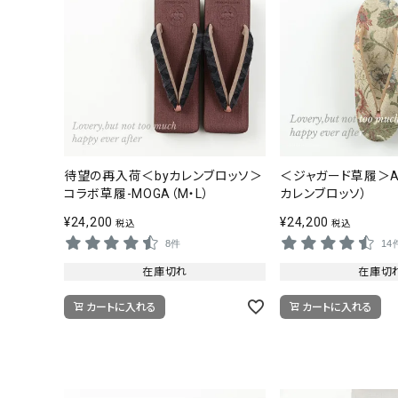
待望の再入荷＜byカレンブロッソ＞
＜ジャガード草履＞Ame
コラボ草履-MOGA（M・L）
カレンブロッソ）
¥
24,200
¥
24,200
税込
税込
8件
14
在庫切れ
在庫切
カートに入れる
カートに入れる