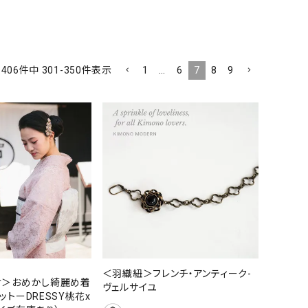
1
…
6
7
8
9
406
件中
301
-
350
件表示
＜羽織紐＞フレンチ・アンティーク-
け＞おめかし綺麗め着
ヴェルサイユ
ットーDRESSY桃花x