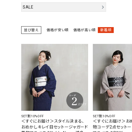
SALE
並び替え
価格が安い順
価格が高い順
新着順
着物
襦袢
帯
SET割10%OFF
SET割10%OFF
羽織
＜すぐにお届け＞スタイル決まる、
＜すぐにお届け＞お
おめかしキレイ目セットージャガード
物コーデ2点セット