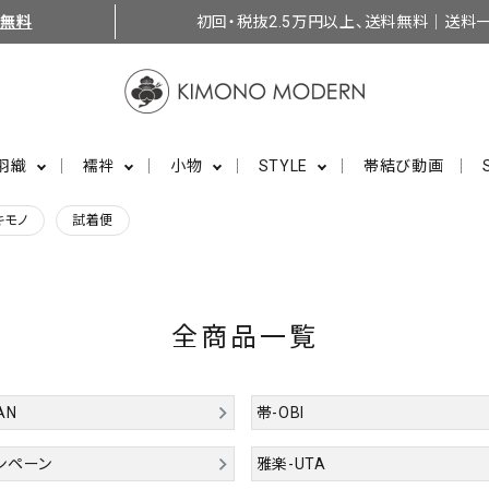
料無料
初回・税抜2.5万円以上、送料無料｜送料一
羽織
襦袢
小物
STYLE
帯結び動画
キモノ
試着便
全商品一覧
AN
帯-OBI
ンペーン
雅楽-UTA