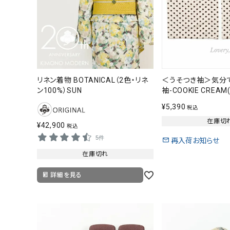
リネン着物 BOTANICAL（2色・リネ
＜うそつき袖＞気分
ン100%）SUN
袖-COOKIE CREA
¥
5,390
税込
在庫切
¥
42,900
税込
5件
再入荷お知らせ
在庫切れ
詳細を見る