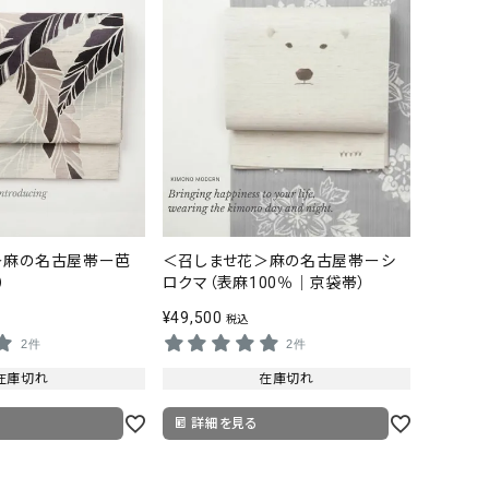
＞麻の名古屋帯ー芭
＜召しませ花＞麻の名古屋帯ーシ
）
ロクマ（表麻100％｜京袋帯）
¥
49,500
税込
2件
2件
在庫切れ
在庫切れ
詳細を見る