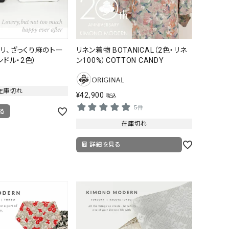
リ、ざっくり麻のトー
リネン着物 BOTANICAL（2色・リネ
ンドル・2色）
ン100%）COTTON CANDY
在庫切れ
¥
42,900
税込
5件
る
在庫切れ
詳細を見る