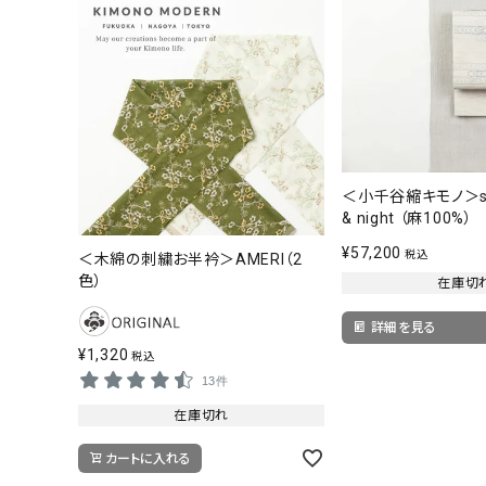
＜小千谷縮キモノ＞smo
& night （麻100%）
¥
57,200
税込
＜木綿の刺繍お半衿＞AMERI（2
色）
在庫切
詳細を見る
¥
1,320
税込
13件
在庫切れ
カートに入れる