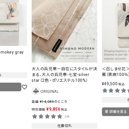
key gray
大人の兵児帯ー自在にスタイルが決
＜召しませ花
まる、大人の兵児帯-七宝-silver
蕉（表麻100％
れ
star（2色 ・ポリエステル100%）
¥
49,500
税込
¥
14,080
のところ
定価
¥
9,856
特別価格
税込
詳細を見る
2件
在庫切れ