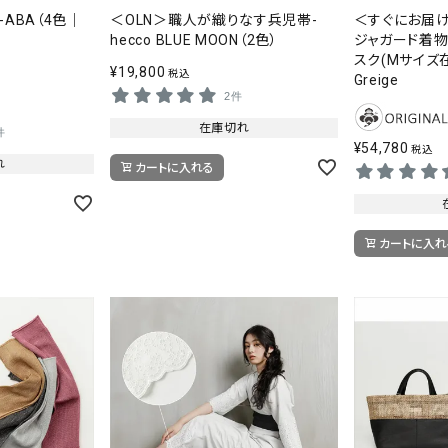
ABA（4色｜
＜OLN＞職人が織りなす兵児帯-
＜すぐにお届
hecco BLUE MOON（2色）
ジャガード着物-
スク(Mサイズ在
¥
19,800
税込
Greige
2件
在庫切れ
件
¥
54,780
税込
れ
カートに入れる
カートに入れ