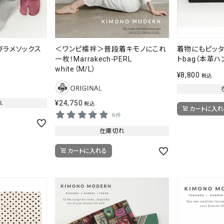
たびラメソックス
＜ワンピ襦袢＞普段着キモノにこれ
着物にもピッタ
一枚！Marrakech-PERL
トbag（本革ハ
white（M/L）
¥
8,800
税込
¥
24,750
れ
税込
カートに入れ
6件
在庫切れ
カートに入れる