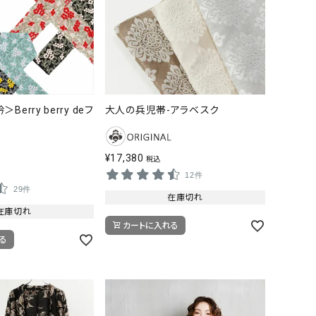
erry berry deフ
大人の兵児帯-アラベスク
¥
17,380
税込
12件
29件
在庫切れ
在庫切れ
カートに入れる
る