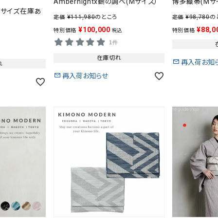
Ambernightx鶴の調べ(Mサイズ）
博多織帯(Mサ
te(Mサイズ在庫あ
¥
111,980
のところ
¥
98,780
の
定価
定価
¥
100,000
¥
88,0
特別価格
特別価格
税込
1件
在庫切れ
再入荷お知
れ
再入荷お知らせ