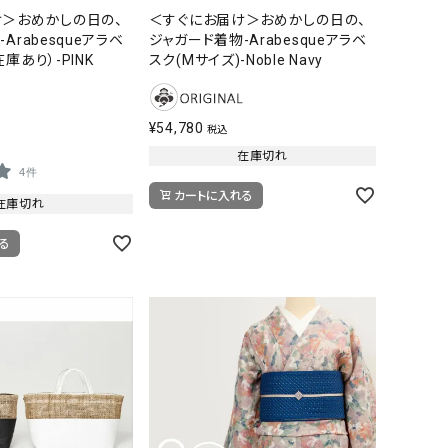
け＞おめかしの日の、
＜すぐにお届け＞おめかしの日の、
Arabesqueアラベ
ジャガード着物-Arabesqueアラベ
庫あり）-PINK
スク(Mサイズ)-Noble Navy
¥
54,780
税込
在庫切れ
4件
カートに入れる
在庫切れ
る