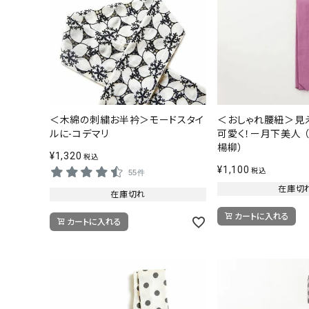
＜木綿の刺繍お半衿＞モードスタイ
＜おしゃれ腰紐＞見
ルに-コデマリ
可愛く！ー月下美人 （
楊柳）
¥
1,320
税込
¥
1,100
着物
税込
55件
在庫切
在庫切れ
襦袢
カートに入れる
カートに入れる
帯
羽織