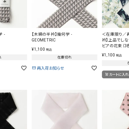
 -
【木綿の半衿】幾何学 -
＜在庫限り／
GEOMETRIC
衿】上品でしな
ビアの花束（3
¥
1,100
税込
¥
1,100
税込
れ
在庫切れ
再入荷お知らせ
カートに入れ