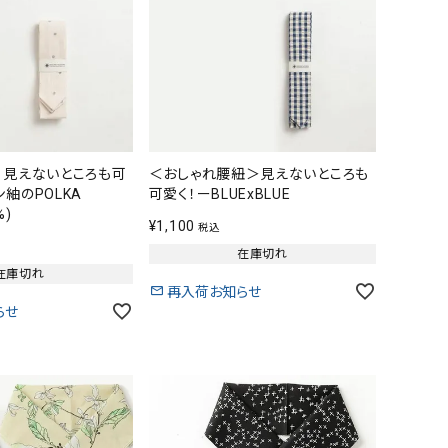
】見えないところも可
＜おしゃれ腰紐＞見えないところも
紬のPOLKA
可愛く！ーBLUExBLUE
%)
¥
1,100
税込
在庫切れ
在庫切れ
再入荷お知らせ
らせ