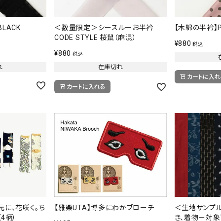
LACK
＜数量限定＞シースルーお半衿
【木綿の半衿】P
CODE STYLE 桜鼠（麻混）
¥
880
税込
¥
880
税込
れ
在庫切れ
カートに入れ
カートに入れる
元に、花咲く。ち
＜生地サンプ
【雅樂UTA】博多にわかブローチ
4柄）
き、着物ー対