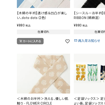
【木綿の半衿】透け感＆凹凸が楽し
【シースルーお半衿】B
い、dots-dots（2色）
RIBBON（綿麻混）
¥
880
¥
880
税込
税込
在庫切れ
在庫切
再入荷お知らせ
カートに入れる
＜木綿のお半衿＞洗える、優しい肌
＜足袋ソックス＞ 足
触り - FLOWER CIRCLE
ょい長、足袋ソックス（