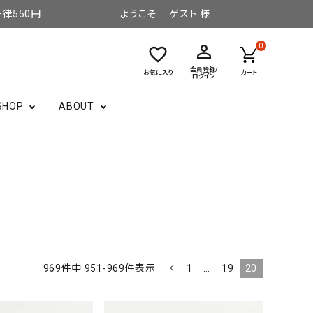
律550円
ようこそ ゲスト 様
perm_identity
0
favorite_border
会員登録/
お気に入り
カート
ログイン
SHOP
ABOUT
1
…
19
20
969
件中
951
-
969
件表示