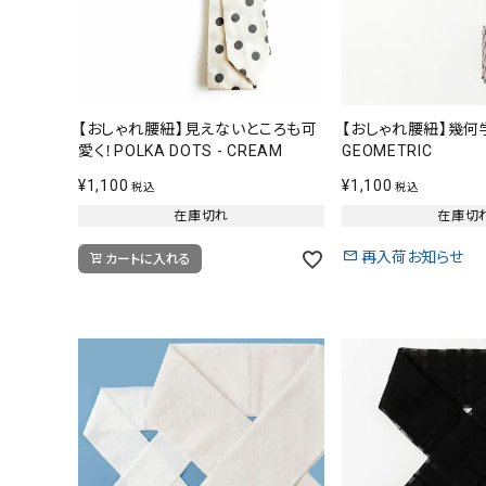
小物
新作・キャンペーン
SALE
【おしゃれ腰紐】見えないところも可
【おしゃれ腰紐】幾何学
愛く！POLKA DOTS - CREAM
GEOMETRIC
帯結び動画
¥
1,100
¥
1,100
税込
税込
在庫切れ
在庫切
キモノ読ミモノ
再入荷お知らせ
カートに入れる
SHOPPING GUIDE
ABOUT
INFORMATION