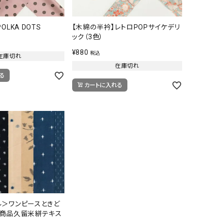
OLKA DOTS
【木綿の半衿】レトロPOPサイケデリ
ック（3色）
¥
880
税込
在庫切れ
在庫切れ
る
カートに入れる
ル＞ワンピースときど
象商品久留米絣テキス