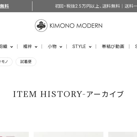
料無料
初回・税抜2.5万円以上、送料無料｜送料一
羽織
襦袢
小物
STYLE
帯結び動画
キモノ
試着便
ITEM HISTORY-アーカイブ