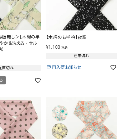
再販無し＞【木綿の半
【木綿のお半衿】夜空
やか＆洗える - サル
¥
1,100
税込
色）
在庫切れ
再入荷お知らせ
在庫切れ
る