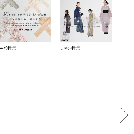
半衿特集
リネン特集