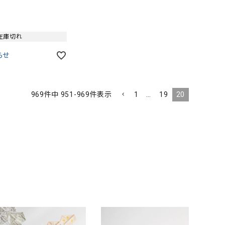
在庫切れ
らせ
1
…
19
20
969
件中
951
-
969
件表示