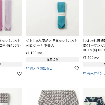
えないところも
＜おしゃれ腰紐＞見えないところも
【おしゃれ腰紐
2色・綿100%・
可愛く！ー月下美人
愛く！ーマンガン
DOTS（麻100
¥
1,100
税込
¥
1,100
税込
在庫切れ
れ
再入荷お知らせ
再入荷お知