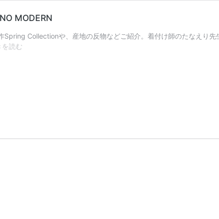
ONO MODERN
pring Collectionや、産地の反物などご紹介。着付け師のたなえり
[2026/2/27-
きを読む
3/1]POP
UP
STORE@
福
岡-
旅
す
る
KIMONO
MODERN